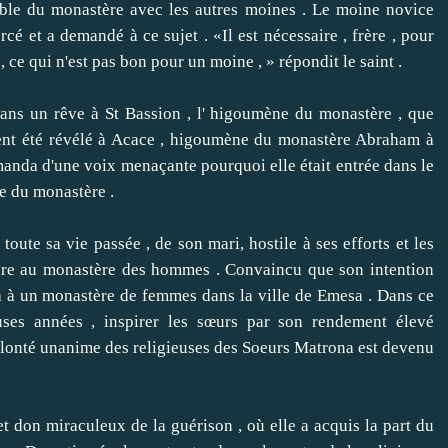
e du monastère avec les autres moines .
Le moine novice
ercé et a demandé à ce sujet .
«Il est nécessaire , frère , pour
, ce qui n'est pas bon pour un moine , » répondit le saint .
s un rêve à St Bassion , l' higoumène du monastère , que
ent été révélé à Acace , higoumène du monastère Abraham à
anda d'une voix menaçante pourquoi elle était entrée dans le
te du monastère .
te sa vie passée , de son mari, hostile à ses efforts et les
ndre au monastère des hommes .
Convaincu que son intention
na à un monastère de femmes dans la ville de Emesa .
Dans ce
ses années , inspirer les sœurs par son rendement élevé
volonté unanime des religieuses des Soeurs Matrona est devenu
on miraculeux de la guérison , où elle a acquis la part du