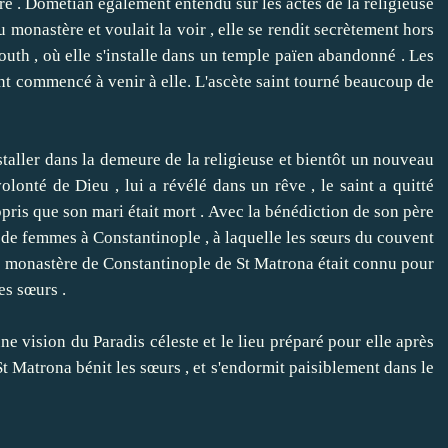
e .
Dometian également entendu sur les actes de la religieuse
monastère et voulait la voir , elle se rendit secrètement hors
outh , où elle s'installe dans un temple païen abandonné .
Les
ont commencé à venir à elle.
L'ascète saint tourné beaucoup de
ller dans la demeure de la religieuse et bientôt un nouveau
lonté de Dieu , lui a révélé dans un rêve , le saint a quitté
pris que son mari était mort .
Avec la bénédiction de son père
re de femmes à Constantinople , à laquelle les sœurs du couvent
 monastère de Constantinople de St Matrona était connu pour
es sœurs .
vision du Paradis céleste et le lieu préparé pour elle après
St Matrona bénit les sœurs , et s'endormit paisiblement dans le