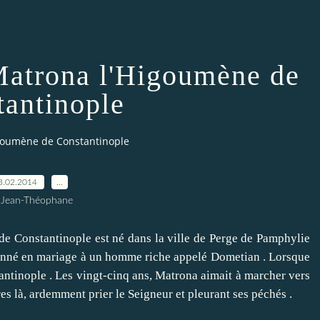
Matrona l'Higoumène de
tantinople
igoumène de Constantinople
3.02.2014
…
 Jean-Théophane
Constantinople est né dans la ville de Perge de Pamphylie
donné en mariage à un homme riche appelé Dometian .
Lorsque
antinople .
Les vingt-cinq ans, Matrona aimait à marcher vers
res là, ardemment prier le Seigneur et pleurant ses péchés .