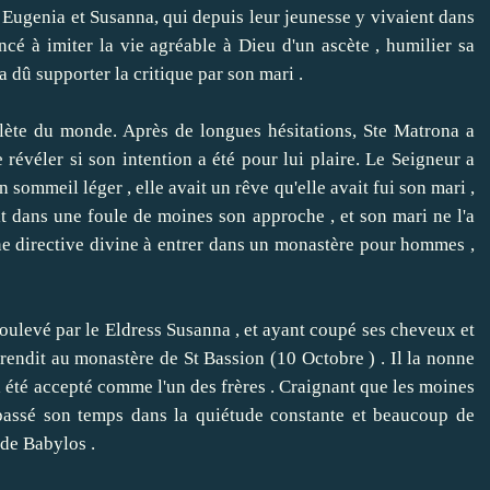
ugenia et Susanna, qui depuis leur jeunesse y vivaient dans
é à imiter la vie agréable à Dieu d'un ascète , humilier sa
 a dû supporter la critique par son mari .
ète du monde.
Après de longues hésitations, Ste Matrona a
 révéler si son intention a été pour lui plaire.
Le Seigneur a
n sommeil léger , elle avait un rêve qu'elle avait fui son mari ,
it dans une foule de moines son approche , et son mari ne l'a
 directive divine à entrer dans un monastère pour hommes ,
ulevé par le Eldress Susanna , et ayant coupé ses cheveux et
rendit au monastère de St Bassion (10 Octobre ) .
Il la nonne
 été accepté comme l'un des frères .
Craignant que les moines
 passé son temps dans la quiétude constante et beaucoup de
 de Babylos .