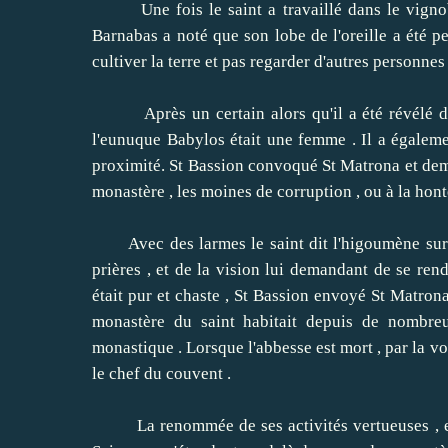
Une fois le saint a travaillé dans le vignobl
Barnabas a noté que son lobe de l'oreille a été p
cultiver la terre et pas regarder d'autres personnes 
Après un certain alors qu'il a été révélé dan
l'eunuque Babylos était une femme .
Il a égalem
proximité.
St Bassion convoqué St Matrona et dem
monastère , les moines de corruption , ou à la hon
Avec des larmes le saint dit l'higoumène sur tou
prières , et de la vision lui demandant de se re
était pur et chaste , St Bassion envoyé St Matro
monastère du saint habitait depuis de nombreu
monastique .
Lorsque l'abbesse est mort , par la 
le chef du couvent .
La renommée de ses activités vertueuses , et d