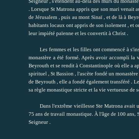
Seigneur , s'étendent au-delà des murs du monastèr
.
Lorsque St Matrona appris que son mari venait au 
de Jérusalem , puis au mont Sinaï , et de là à Beyr
habitants locaux ont appris de son isolement , et 
leur impiété païenne et les convertit à Christ .
Les femmes et les filles ont commencé à s'insta
monastère a été formé.
Après avoir accompli la vo
Beyrouth et se rendit à Constantinople où elle a ap
spirituel , St Bassion , l'ascète fondé un monastè
de Beyrouth , elle a fondé également transféré .
Le
sa règle monastique stricte et la vie vertueuse de s
Dans l'extrême vieillesse Ste Matrona avait une 
75 ans de travail monastique.
À l'âge de 100 ans, 
Seigneur .