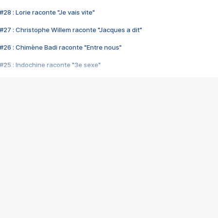
28 : Lorie raconte "Je vais vite"
#27 : Christophe Willem raconte "Jacques a dit"
#26 : Chimène Badi raconte "Entre nous"
#25 : Indochine raconte "3e sexe"
#24 : Zaho raconte "C'est chelou"
#23 : Patrick Bruel raconte "Au café des délices"
#22 : Kyo raconte "Le chemin"
#21 : Nolwenn Leroy raconte "Cassé"
#20 : Patrick Hernandez raconte "Born to be alive"
#19 : Lorie raconte "Près de moi"
#18 : Michael Jones raconte "A nos actes manqués" (avec Jean-Jacque
#17 : Khaled raconte "Aïcha"