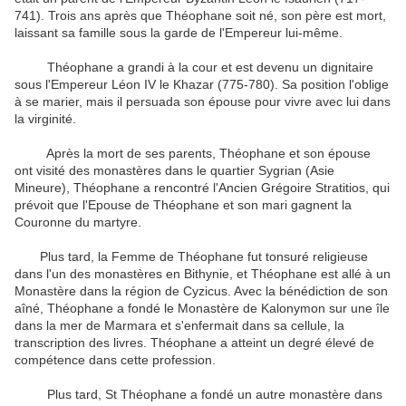
741).
Trois ans après que Théophane soit né, son père est mort,
laissant sa famille sous la garde de l'Empereur lui-même.
Théophane a grandi à la cour et est devenu un dignitaire
sous l'Empereur Léon IV le Khazar (775-780).
Sa position l'oblige
à se marier, mais il persuada son épouse pour vivre avec lui dans
la virginité.
Après la mort de ses parents, Théophane et son épouse
ont visité des monastères dans le quartier Sygrian (Asie
Mineure), Théophane a rencontré l'Ancien Grégoire Stratitios, qui
prévoit que l'Epouse de Théophane et son mari gagnent la
Couronne du martyre.
Plus tard, la Femme de Théophane fut tonsuré religieuse
dans l'un des monastères en Bithynie, et Théophane est allé à un
Monastère dans la région de Cyzicus.
Avec la bénédiction de son
aîné, Théophane a fondé le Monastère de Kalonymon sur une île
dans la mer de Marmara et s'enfermait dans sa cellule, la
transcription des livres.
Théophane a atteint un degré élevé de
compétence dans cette profession.
Plus tard, St Théophane a fondé un autre monastère dans