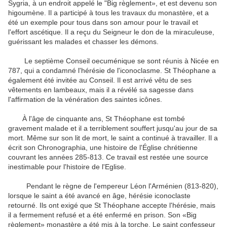
Sygria, à un endroit appelé le "Big règlement», et est devenu son
higoumène.
Il a participé à tous les travaux du monastère, et a
été un exemple pour tous dans son amour pour le travail et
l'effort ascétique.
Il a reçu du Seigneur le don de la miraculeuse,
guérissant les malades et chasser les démons.
Le septième Conseil oecuménique se sont réunis à Nicée en
787, qui a condamné l'hérésie de l'iconoclasme.
St Théophane a
également été invitée au Conseil.
Il est arrivé vêtu de ses
vêtements en lambeaux, mais il a révélé sa sagesse dans
l'affirmation de la vénération des saintes icônes.
À l'âge de cinquante ans, St Théophane est tombé
gravement malade et il a terriblement souffert jusqu'au jour de sa
mort.
Même sur son lit de mort, le saint a continué à travailler.
Il a
écrit son Chronographia, une histoire de l'Église chrétienne
couvrant les années 285-813.
Ce travail est restée une source
inestimable pour l'histoire de l'Eglise.
Pendant le règne de l'empereur Léon l'Arménien (813-820),
lorsque le saint a été avancé en âge, hérésie iconoclaste
retourné.
Ils ont exigé que St Théophane accepte l'hérésie, mais
il a fermement refusé et a été enfermé en prison.
Son «Big
règlement» monastère a été mis à la torche.
Le saint confesseur