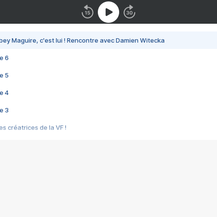
bey Maguire, c'est lui ! Rencontre avec Damien Witecka
e 6
e 5
e 4
e 3
s créatrices de la VF !
e 2
e 1
e Mektoub My Love arrive enfin ! Rencontre avec Shaïn Boumedine et Sal
i : après Toni en famille
elle réalise le bouleversant Dites lui que je l'aime