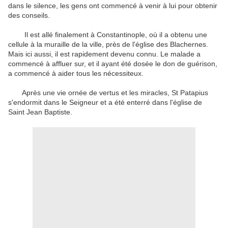
dans
le silence
,
les gens ont commencé
à venir à lui
pour obtenir
des conseils
.
Il est allé
finalement à
Constantinople
,
où il a obtenu
une
cellule
à
la
muraille de la ville
,
près de l'église
des Blachernes
.
Mais
ici
aussi, il
est rapidement devenu
connu.
Le
malade
a
commencé à
affluer
sur
,
et
il
ayant
été dosée
le don de guérison
,
a commencé à aider
tous les nécessiteux
.
Après une vie
ornée de
vertus
et les miracles
,
St
Patapius
s'endormit
dans le Seigneur
et
a été
enterré dans l'église
de
Saint Jean
Baptiste
.