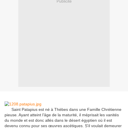
Publicité
Saint
Patapius
est né
à Thèbes
dans une Famille Chrétienne
pieuse
.
Ayant atteint l'âge de
la maturité
,
il
méprisait
les
vanités
du monde
et
est donc allés
dans
le désert égyptien
où il est
devenu
connu pour
ses œuvres
ascétiques
.
S'il voulait
demeurer