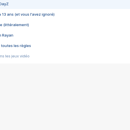
 DayZ
 a 13 ans (et vous l'avez ignoré)
e (littéralement)
im Rayan
 toutes les règles
s les jeux vidéo
us choquant de Rockstar ? - Le scandale BULLY
e plus moche de Steam
du RÊVE tourne au CAUCHEMAR
pendant 8 heures
it… à tort
umiliés par un jeu vidéo
ire - Final Fantasy 8