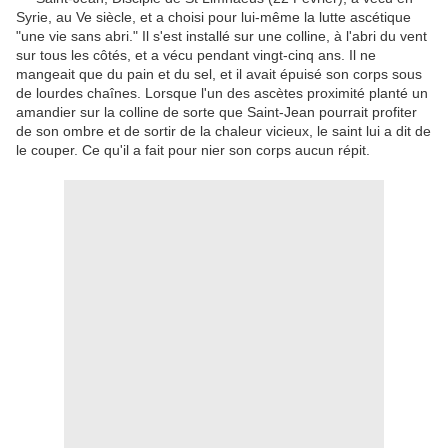
Syrie
, au Ve siècle
,
et
a choisi
pour lui-même
la lutte
ascétique
"
une vie
sans abri
.
"
Il s'est installé
sur une colline
, à l'abri
du vent
sur
​​tous les côtés
,
et a vécu
pendant vingt
-cinq ans.
Il
ne
mangeait que
du pain et du
sel
,
et il avait épuisé
son corps sous
de lourdes chaînes.
Lorsque l'un des
ascètes
proximité
planté
un
amandier
sur la colline
de sorte que
Saint-Jean
pourrait
profiter
de son
ombre
et de sortir de
la chaleur
vicieux
, le saint
lui a dit de
le couper
.
Ce
qu'il a fait
pour nier
son corps
aucun répit
.