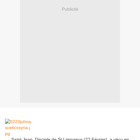
Publicité
Saint-Jean
,
Disciple
de
St
Limnaeus
(22
Février
)
,
a vécu
en