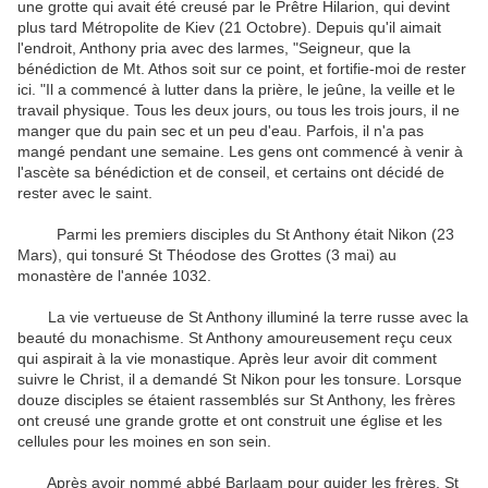
une grotte qui avait été creusé par le Prêtre Hilarion, qui devint
plus tard Métropolite de Kiev (21 Octobre). Depuis qu'il aimait
l'endroit, Anthony pria avec des larmes, "Seigneur, que la
bénédiction de Mt. Athos soit sur ce point, et fortifie-moi de rester
ici. "Il a commencé à lutter dans la prière, le jeûne, la veille et le
travail physique. Tous les deux jours, ou tous les trois jours, il ne
manger que du pain sec et un peu d'eau. Parfois, il n'a pas
mangé pendant une semaine. Les gens ont commencé à venir à
l'ascète sa bénédiction et de conseil, et certains ont décidé de
rester avec le saint.
Parmi les premiers disciples du St Anthony était Nikon (23
Mars), qui tonsuré St Théodose des Grottes (3 mai) au
monastère de l'année 1032.
La vie vertueuse de St Anthony illuminé la terre russe avec la
beauté du monachisme. St Anthony amoureusement reçu ceux
qui aspirait à la vie monastique. Après leur avoir dit comment
suivre le Christ, il a demandé St Nikon pour les tonsure. Lorsque
douze disciples se étaient rassemblés sur St Anthony, les frères
ont creusé une grande grotte et ont construit une église et les
cellules pour les moines en son sein.
Après avoir nommé abbé Barlaam pour guider les frères, St