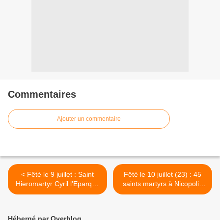
Commentaires
Ajouter un commentaire
< Fêté le 9 juillet : Saint
Fêté le 10 juillet (23) : 45
Hieromartyr Cyril l'Eparque
saints martyrs à Nicopolis
de Gortyna en Crète
en Arménia >
Hébergé par Overblog