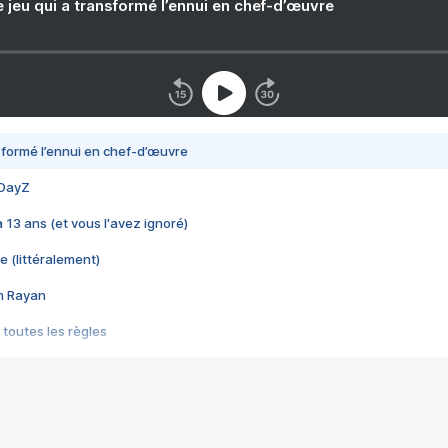
e jeu qui a transformé l’ennui en chef-d’œuvre
nsformé l’ennui en chef-d’œuvre
 DayZ
 a 13 ans (et vous l'avez ignoré)
e (littéralement)
im Rayan
 toutes les règles
s les jeux vidéo
us choquant de Rockstar ? - Le scandale BULLY
e plus moche de Steam