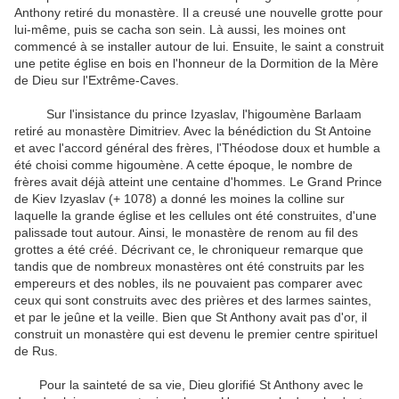
Anthony retiré du monastère. Il a creusé une nouvelle grotte pour
lui-même, puis se cacha son sein. Là aussi, les moines ont
commencé à se installer autour de lui. Ensuite, le saint a construit
une petite église en bois en l'honneur de la Dormition de la Mère
de Dieu sur l'Extrême-Caves.
Sur l'insistance du prince Izyaslav, l'higoumène Barlaam
retiré au monastère Dimitriev. Avec la bénédiction du St Antoine
et avec l'accord général des frères, l'Théodose doux et humble a
été choisi comme higoumène. A cette époque, le nombre de
frères avait déjà atteint une centaine d'hommes. Le Grand Prince
de Kiev Izyaslav (+ 1078) a donné les moines la colline sur
laquelle la grande église et les cellules ont été construites, d'une
palissade tout autour. Ainsi, le monastère de renom au fil des
grottes a été créé. Décrivant ce, le chroniqueur remarque que
tandis que de nombreux monastères ont été construits par les
empereurs et des nobles, ils ne pouvaient pas comparer avec
ceux qui sont construits avec des prières et des larmes saintes,
et par le jeûne et la veille. Bien que St Anthony avait pas d'or, il
construit un monastère qui est devenu le premier centre spirituel
de Rus.
Pour la sainteté de sa vie, Dieu glorifié St Anthony avec le