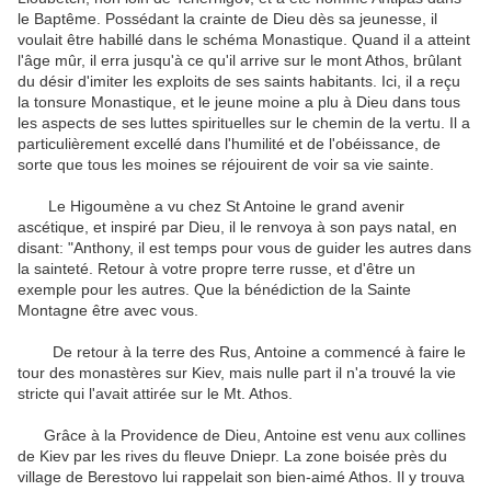
le Baptême. Possédant la crainte de Dieu dès sa jeunesse, il
voulait être habillé dans le schéma Monastique. Quand il a atteint
l'âge mûr, il erra jusqu'à ce qu'il arrive sur le mont Athos, brûlant
du désir d'imiter les exploits de ses saints habitants. Ici, il a reçu
la tonsure Monastique, et le jeune moine a plu à Dieu dans tous
les aspects de ses luttes spirituelles sur le chemin de la vertu. Il a
particulièrement excellé dans l'humilité et de l'obéissance, de
sorte que tous les moines se réjouirent de voir sa vie sainte.
Le Higoumène a vu chez St Antoine le grand avenir
ascétique, et inspiré par Dieu, il le renvoya à son pays natal, en
disant: "Anthony, il est temps pour vous de guider les autres dans
la sainteté. Retour à votre propre terre russe, et d'être un
exemple pour les autres. Que la bénédiction de la Sainte
Montagne être avec vous.
De retour à la terre des Rus, Antoine a commencé à faire le
tour des monastères sur Kiev, mais nulle part il n'a trouvé la vie
stricte qui l'avait attirée sur le Mt. Athos.
Grâce à la Providence de Dieu, Antoine est venu aux collines
de Kiev par les rives du fleuve Dniepr. La zone boisée près du
village de Berestovo lui rappelait son bien-aimé Athos. Il y trouva