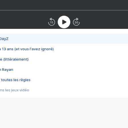
 DayZ
 a 13 ans (et vous l'avez ignoré)
e (littéralement)
im Rayan
 toutes les règles
s les jeux vidéo
us choquant de Rockstar ? - Le scandale BULLY
e plus moche de Steam
du RÊVE tourne au CAUCHEMAR