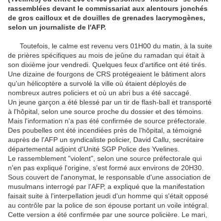
rassemblées devant le commissariat aux alentours jonchés
de gros cailloux et de douilles de grenades lacrymogènes,
selon un journaliste de l'AFP.
Toutefois, le calme est revenu vers 01H00 du matin, à la suite
de prières spécifiques au mois de jeûne du ramadan qui était à
son dixième jour vendredi. Quelques feux d'artifice ont été tirés.
Une dizaine de fourgons de CRS protégeaient le bâtiment alors
qu'un hélicoptère a survolé la ville où étaient déployés de
nombreux autres policiers et où un abri bus a été saccagé.
Un jeune garçon a été blessé par un tir de flash-ball et transporté
à l'hôpital, selon une source proche du dossier et des témoins.
Mais l'information n'a pas été confirmée de source préfectorale.
Des poubelles ont été incendiées près de l'hôpital, a témoigné
auprès de l'AFP un syndicaliste policier, David Callu, secrétaire
départemental adjoint d'Unité SGP Police des Yvelines.
Le rassemblement "violent", selon une source préfectorale qui
n'en pas expliqué l'origine, s'est formé aux environs de 20H30.
Sous couvert de l'anonymat, le responsable d'une association de
musulmans interrogé par l'AFP, a expliqué que la manifestation
faisait suite à l'interpellation jeudi d'un homme qui s'était opposé
au contrôle par la police de son épouse portant un voile intégral.
Cette version a été confirmée par une source policière. Le mari,