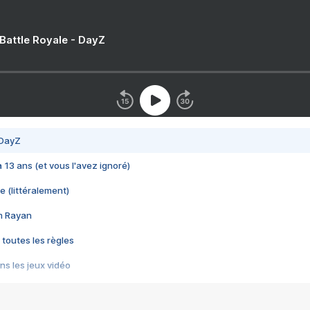
 Battle Royale - DayZ
 DayZ
 a 13 ans (et vous l'avez ignoré)
e (littéralement)
im Rayan
 toutes les règles
s les jeux vidéo
us choquant de Rockstar ? - Le scandale BULLY