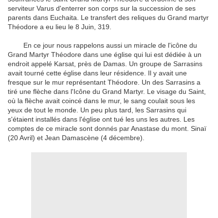
serviteur
Varus
d'enterrer
son corps sur
la succession de
ses
parents dans
Euchaita
.
Le transfert des
reliques du
Grand martyr
Théodore
a eu lieu
le 8
Juin
,
319.
En ce jour
nous rappelons aussi
un
miracle
de l'icône
du
Grand
Martyr
Théodore
dans une église
qui lui est dédiée
à un
endroit appelé
Karsat
,
près de Damas
.
Un groupe de
Sarrasins
avait tourné
cette église
dans leur résidence
.
Il y avait
une
fresque sur
le
mur représentant
Théodore.
Un
des Sarrasins
a
tiré une flèche
dans
l'Icône
du Grand
Martyr
.
Le visage du
Saint,
où la flèche
avait
coincé
dans le mur,
le sang coulait
sous les
yeux de
tout le monde
.
Un peu plus tard
,
les Sarrasins
qui
s'étaient installés
dans l'église
ont
tué
les uns les autres
.
Les
comptes
de ce
miracle
sont donnés par
Anastase
du mont.
Sinaï
(20
Avril
) et
Jean Damascène
(
4 décembre
).