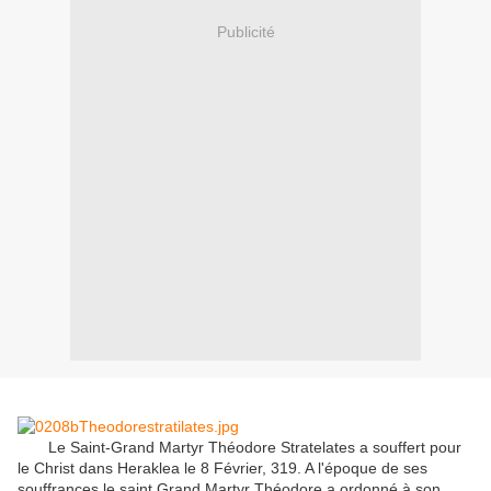
Publicité
Le Saint-
Grand Martyr
Théodore
Stratelates
a souffert pour
le Christ dans
Heraklea
le 8
Février
,
319.
A l'époque
de ses
souffrances
le saint
Grand Martyr
Théodore
a ordonné à son