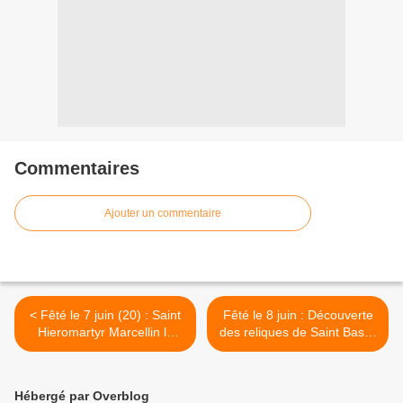
Commentaires
Ajouter un commentaire
< Fêté le 7 juin (20) : Saint
Fêté le 8 juin : Découverte
Hieromartyr Marcellin le
des reliques de Saint Basile
Pape de Rome
le Prince d'Yraroslav'l >
Hébergé par Overblog