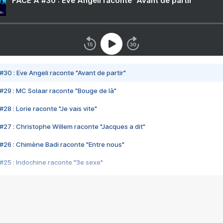
FACE A #30 : Eve Angeli raconte "Avant de partir"
#30 : Eve Angeli raconte "Avant de partir"
#29 : MC Solaar raconte "Bouge de là"
28 : Lorie raconte "Je vais vite"
#27 : Christophe Willem raconte "Jacques a dit"
#26 : Chimène Badi raconte "Entre nous"
#25 : Indochine raconte "3e sexe"
#24 : Zaho raconte "C'est chelou"
#23 : Patrick Bruel raconte "Au café des délices"
#22 : Kyo raconte "Le chemin"