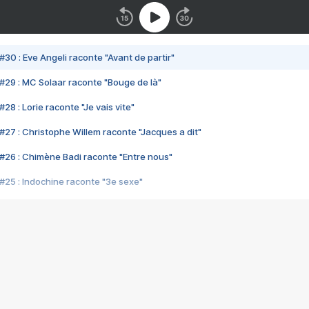
#30 : Eve Angeli raconte "Avant de partir"
#29 : MC Solaar raconte "Bouge de là"
28 : Lorie raconte "Je vais vite"
#27 : Christophe Willem raconte "Jacques a dit"
#26 : Chimène Badi raconte "Entre nous"
#25 : Indochine raconte "3e sexe"
#24 : Zaho raconte "C'est chelou"
#23 : Patrick Bruel raconte "Au café des délices"
#22 : Kyo raconte "Le chemin"
#21 : Nolwenn Leroy raconte "Cassé"
#20 : Patrick Hernandez raconte "Born to be alive"