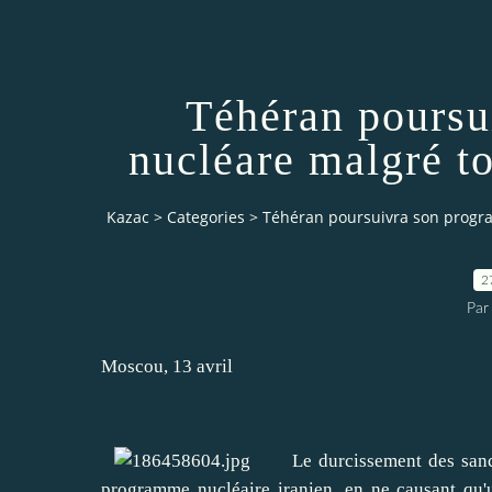
Téhéran poursu
nucléare malgré to
Kazac
>
Categories
>
Téhéran poursuivra son progra
2
Par
Moscou, 13 avril
Le durcissement des sanctio
programme nucléaire iranien, en ne causant qu'u