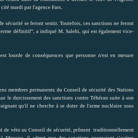
cité mardi par l'agence Fars.
écurité se feront sentir. Toutefois, ces sanctions ne feront
erme définitif", a indiqué M. Salehi, qui est également vice-
st lourde de conséquences que personne n'est en mesure
s membres permanents du Conseil de sécurité des Nations
 sur le durcissement des sanctions contre Téhéran suite à son
aignant qu'il ne cherche à se doter de l'arme nucléaire sous
de véto au Conseil de sécurité, prônent traditionnellement
à Moscou, il admet que des sanctions pourraient s'avérer