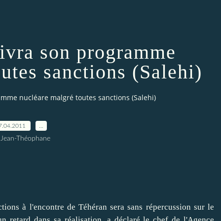
ivra son programme
utes sanctions (Salehi)
mme nucléare malgré toutes sanctions (Salehi)
7.04.2011
…
 Jean-Théophane
ns à l'encontre de Téhéran sera sans répercussion sur le
n retard dans sa réalisation, a déclaré le chef de l'Agence