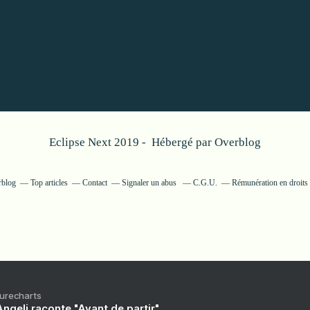
Eclipse Next 2019 - Hébergé par
Overblog
rblog
Top articles
Contact
Signaler un abus
C.G.U.
Rémunération en droits 
Purecharts
ngeli raconte "Avant de partir"