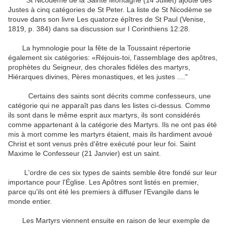
St Nicodème de la Sainte Montagne (14 Juillet) ajoute des
Justes à cinq catégories de St Peter. La liste de St Nicodème se
trouve dans son livre Les quatorze épîtres de St Paul (Venise,
1819, p. 384) dans sa discussion sur I Corinthiens 12:28.
La hymnologie pour la fête de la Toussaint répertorie
également six catégories: «Réjouis-toi, l'assemblage des apôtres,
prophètes du Seigneur, des chorales fidèles des martyrs,
Hiérarques divines, Pères monastiques, et les justes ...."
Certains des saints sont décrits comme confesseurs, une
catégorie qui ne apparaît pas dans les listes ci-dessus. Comme
ils sont dans le même esprit aux martyrs, ils sont considérés
comme appartenant à la catégorie des Martyrs. Ils ne ont pas été
mis à mort comme les martyrs étaient, mais ils hardiment avoué
Christ et sont venus près d'être exécuté pour leur foi. Saint
Maxime le Confesseur (21 Janvier) est un saint.
L'ordre de ces six types de saints semble être fondé sur leur
importance pour l'Église. Les Apôtres sont listés en premier,
parce qu'ils ont été les premiers à diffuser l'Evangile dans le
monde entier.
Les Martyrs viennent ensuite en raison de leur exemple de