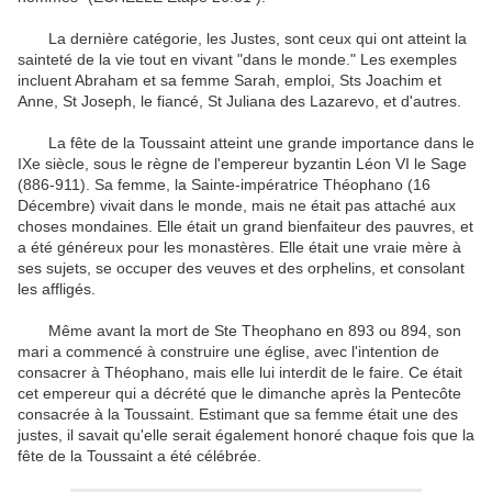
La dernière catégorie, les Justes, sont ceux qui ont atteint la
sainteté de la vie tout en vivant "dans le monde." Les exemples
incluent Abraham et sa femme Sarah, emploi, Sts Joachim et
Anne, St Joseph, le fiancé, St Juliana des Lazarevo, et d'autres.
La fête de la Toussaint atteint une grande importance dans le
IXe siècle, sous le règne de l'empereur byzantin Léon VI le Sage
(886-911). Sa femme, la Sainte-impératrice Théophano (16
Décembre) vivait dans le monde, mais ne était pas attaché aux
choses mondaines. Elle était un grand bienfaiteur des pauvres, et
a été généreux pour les monastères. Elle était une vraie mère à
ses sujets, se occuper des veuves et des orphelins, et consolant
les affligés.
Même avant la mort de Ste Theophano en 893 ou 894, son
mari a commencé à construire une église, avec l'intention de
consacrer à Théophano, mais elle lui interdit de le faire. Ce était
cet empereur qui a décrété que le dimanche après la Pentecôte
consacrée à la Toussaint. Estimant que sa femme était une des
justes, il savait qu'elle serait également honoré chaque fois que la
fête de la Toussaint a été célébrée.