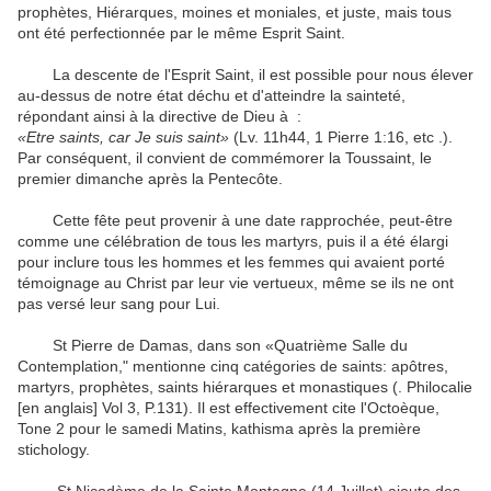
prophètes, Hiérarques, moines et moniales, et juste, mais tous
ont été perfectionnée par le même Esprit Saint.
La descente de l'Esprit Saint, il est possible pour nous élever
au-dessus de notre état déchu et d'atteindre la sainteté,
répondant ainsi à la directive de Dieu à :
«Etre saints, car Je suis saint»
(Lv. 11h44, 1 Pierre 1:16, etc .).
Par conséquent, il convient de commémorer la Toussaint, le
premier dimanche après la Pentecôte.
Cette fête peut provenir à une date rapprochée, peut-être
comme une célébration de tous les martyrs, puis il a été élargi
pour inclure tous les hommes et les femmes qui avaient porté
témoignage au Christ par leur vie vertueux, même se ils ne ont
pas versé leur sang pour Lui.
St Pierre de Damas, dans son «Quatrième Salle du
Contemplation," mentionne cinq catégories de saints: apôtres,
martyrs, prophètes, saints hiérarques et monastiques (. Philocalie
[en anglais] Vol 3, P.131). Il est effectivement cite l'Octoèque,
Tone 2 pour le samedi Matins, kathisma après la première
stichology.