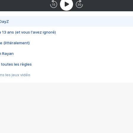
 DayZ
 a 13 ans (et vous l'avez ignoré)
e (littéralement)
im Rayan
 toutes les règles
s les jeux vidéo
us choquant de Rockstar ? - Le scandale BULLY
e plus moche de Steam
du RÊVE tourne au CAUCHEMAR
pendant 8 heures
it… à tort