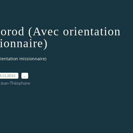
orod (Avec orientation
ionnaire)
ientation missionnaire)
8.11.2014
…
 Jean-Théophane