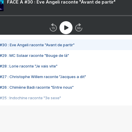
FACE A #30 : Eve Angeli raconte "Avant de partir"
#30 : Eve Angeli raconte "Avant de partir"
#29 : MC Solaar raconte "Bouge de là"
28 : Lorie raconte "Je vais vite"
#27 : Christophe Willem raconte "Jacques a dit"
#26 : Chimène Badi raconte "Entre nous"
#25 : Indochine raconte "3e sexe"
#24 : Zaho raconte "C'est chelou"
#23 : Patrick Bruel raconte "Au café des délices"
#22 : Kyo raconte "Le chemin"