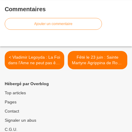
Commentaires
Ajouter un commentaire
< Vladimir Legoyda : La Foi
Fêté le 23 juin : Sainte
dans l'Ame ne peut pas être
Martyre Agrippina de Rome
cachée
>
Hébergé par Overblog
Top articles
Pages
Contact
Signaler un abus
C.G.U.