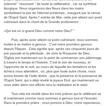
solennel " résumant " de toute la célébration , car sa synthèse
liturgique.
Nous organisons des fleurs dans les mains
symbolisant la joie de l'éternel printemps , inauguré par la venue
de l'Esprit Saint.
Après l' entrée de fête, cette joie atteint son point
culminant dans le chant de la Grande prokimenon :
«Qui est un si grand Dieu comme notre Dieu? "
Puis, après avoir atteint ce point culminant, nous sommes
invités à se mettre à genoux .
C'est notre première genoux
depuis Pâques .
Cela signifie que, après ces cinquante jours de
joie pascale et la plénitude , de vivre le Royaume de Dieu ,
l'Église est maintenant sur ​​le point de commencer son pèlerinage
à travers le temps et l'histoire.
C'est le soir de nouveau, et
l'approche de la nuit, au cours de laquelle les tentations et les
échecs nous attendent , où, plus que toute autre chose, nous
avons besoin de l'aide divine , que la présence et la puissance de
l'Esprit Saint, qui a déjà révélé le joyeux End, qui
maintenant va
nous aider dans nos efforts vers la réalisation et le salut.
Tout cela est révélé dans les trois prières qui le célébrant se
lit maintenant comme nous sommes à genoux tout et l'écouter.
Dans la première prière , nous portons à Dieu, notre repentance ,