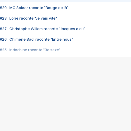
#29 : MC Solaar raconte "Bouge de là"
28 : Lorie raconte "Je vais vite"
#27 : Christophe Willem raconte "Jacques a dit"
#26 : Chimène Badi raconte "Entre nous"
#25 : Indochine raconte "3e sexe"
#24 : Zaho raconte "C'est chelou"
#23 : Patrick Bruel raconte "Au café des délices"
#22 : Kyo raconte "Le chemin"
#21 : Nolwenn Leroy raconte "Cassé"
#20 : Patrick Hernandez raconte "Born to be alive"
#19 : Lorie raconte "Près de moi"
#18 : Michael Jones raconte "A nos actes manqués" (avec Jean-Jacque