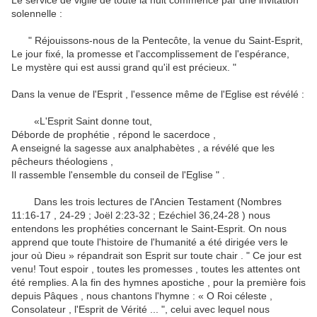
Le service de vigile de toute la nuit commence par une invitation
solennelle :
" Réjouissons-nous de la Pentecôte, la venue du Saint-Esprit,
Le jour fixé, la promesse et l'accomplissement de l'espérance,
Le mystère qui est aussi grand qu'il est précieux. "
Dans la venue de l'Esprit , l'essence même de l'Eglise est révélé :
«L'Esprit Saint donne tout,
Déborde de prophétie , répond le sacerdoce ,
A enseigné la sagesse aux analphabètes , a révélé que les
pêcheurs théologiens ,
Il rassemble l'ensemble du conseil de l'Eglise " .
Dans les trois lectures de l'Ancien Testament (Nombres
11:16-17 , 24-29 ; Joël 2:23-32 ; Ezéchiel 36,24-28 ) nous
entendons les prophéties concernant le Saint-Esprit.
On nous
apprend que toute l'histoire de l'humanité a été dirigée vers le
jour où Dieu » répandrait son Esprit sur toute chair . " Ce jour est
venu!
Tout espoir , toutes les promesses , toutes les attentes ont
été remplies.
A la fin des hymnes apostiche , pour la première fois
depuis Pâques , nous chantons l'hymne : « O Roi céleste ,
Consolateur , l'Esprit de Vérité ... ", celui avec lequel nous