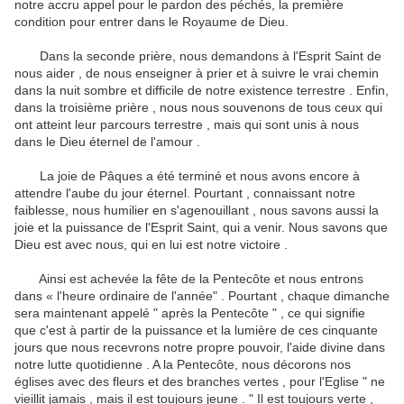
notre accru appel pour le pardon des péchés, la première
condition pour entrer dans le Royaume de Dieu.
Dans la seconde prière, nous demandons à l'Esprit Saint de
nous aider , de nous enseigner à prier et à suivre le vrai chemin
dans la nuit sombre et difficile de notre existence terrestre .
Enfin,
dans la troisième prière , nous nous souvenons de tous ceux qui
ont atteint leur parcours terrestre , mais qui sont unis à nous
dans le Dieu éternel de l'amour .
La joie de Pâques a été terminé et nous avons encore à
attendre l'aube du jour éternel.
Pourtant , connaissant notre
faiblesse, nous humilier en s'agenouillant , nous savons aussi la
joie et la puissance de l'Esprit Saint, qui a venir.
Nous savons que
Dieu est avec nous, qui en lui est notre victoire .
Ainsi est achevée la fête de la Pentecôte et nous entrons
dans « l'heure ordinaire de l'année" .
Pourtant , chaque dimanche
sera maintenant appelé " après la Pentecôte " , ce qui signifie
que c'est à partir de la puissance et la lumière de ces cinquante
jours que nous recevrons notre propre pouvoir, l'aide divine dans
notre lutte quotidienne .
A la Pentecôte, nous décorons nos
églises avec des fleurs et des branches vertes , pour l'Eglise " ne
vieillit jamais , mais il est toujours jeune . " Il est toujours verte ,