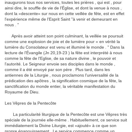
inaugurons tous nos services, toutes les prières ,
qui est , pour
ainsi dire, le souffle de vie de l'Église, et dont la venue à nous ,
dont la «descente» sur nous en cette veillée de fête, est en effet
l'expérience même de l'Esprit Saint "à venir et demeurant en
nous . "
Après avoir atteint son point culminant, la veillée se poursuit
comme une explosion de joie et de lumière pour « en vérité la
lumière du Consolateur est venu et illuminé le monde . " Dans la
lecture de l'Évangile (Jn 20,19-23 ) la fête est interprété à nous
comme
la fête de l'Eglise, de sa nature divine , le pouvoir et
l'autorité.
Le Seigneur envoie ses disciples dans le monde ,
comme il a été envoyé par son père .
Plus tard, dans les
antiennes de la Liturgie , nous proclamons l'universalité de la
prédication des apôtres , la signification cosmique de la fête, la
sanctification du monde entier, la véritable manifestation du
Royaume de Dieu.
Les Vêpres de la Pentecôte
La particularité liturgique de la Pentecôte est une Vêpres très
spéciale de la journée elle-même .
Habituellement, ce service suit
immédiatement la Divine Liturgie, est «ajouté» à ce que son
propre épanouissement .
Le service commence comme un