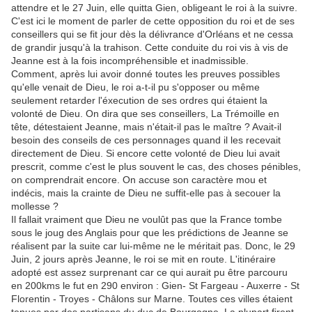
attendre et le 27 Juin, elle quitta Gien, obligeant le roi à la suivre.
C'est ici le moment de parler de cette opposition du roi et de ses
conseillers qui se fit jour dès la délivrance d'Orléans et ne cessa
de grandir jusqu'à la trahison. Cette conduite du roi vis à vis de
Jeanne est à la fois incompréhensible et inadmissible.
Comment, après lui avoir donné toutes les preuves possibles
qu'elle venait de Dieu, le roi a-t-il pu s'opposer ou même
seulement retarder l'éxecution de ses ordres qui étaient la
volonté de Dieu. On dira que ses conseillers, La Trémoille en
tête, détestaient Jeanne, mais n'était-il pas le maître ? Avait-il
besoin des conseils de ces personnages quand il les recevait
directement de Dieu. Si encore cette volonté de Dieu lui avait
prescrit, comme c'est le plus souvent le cas, des choses pénibles,
on comprendrait encore. On accuse son caractère mou et
indécis, mais la crainte de Dieu ne suffit-elle pas à secouer la
mollesse ?
Il fallait vraiment que Dieu ne voulût pas que la France tombe
sous le joug des Anglais pour que les prédictions de Jeanne se
réalisent par la suite car lui-même ne le méritait pas. Donc, le 29
Juin, 2 jours après Jeanne, le roi se mit en route. L'itinéraire
adopté est assez surprenant car ce qui aurait pu être parcouru
en 200kms le fut en 290 environ : Gien- St Fargeau - Auxerre - St
Florentin - Troyes - Châlons sur Marne. Toutes ces villes étaient