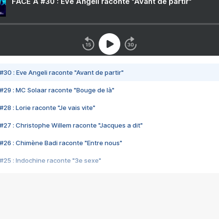
FACE A #30 : Eve Angeli raconte "Avant de partir"
#30 : Eve Angeli raconte "Avant de partir"
#29 : MC Solaar raconte "Bouge de là"
28 : Lorie raconte "Je vais vite"
#27 : Christophe Willem raconte "Jacques a dit"
#26 : Chimène Badi raconte "Entre nous"
#25 : Indochine raconte "3e sexe"
#24 : Zaho raconte "C'est chelou"
#23 : Patrick Bruel raconte "Au café des délices"
#22 : Kyo raconte "Le chemin"