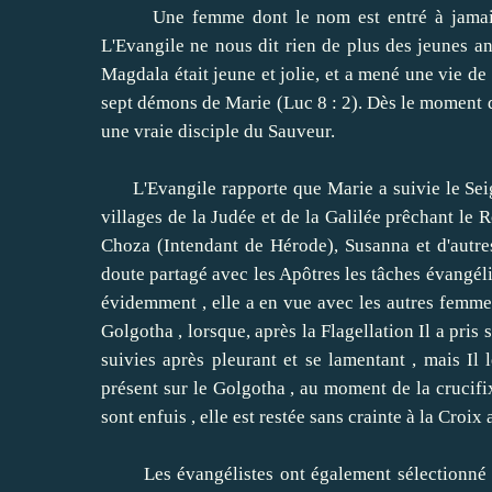
Une femme dont le nom est entré à jamais da
L'Evangile ne nous dit rien de plus des jeunes a
Magdala était jeune et jolie, et a mené une vie de
sept démons de Marie (Luc 8 : 2).
Dès le moment d
une vraie disciple du Sauveur.
L'Evangile rapporte que Marie a suivie le Seigneu
villages de la Judée et de la Galilée prêchant le
Choza (Intendant de Hérode), Susanna et d'autres 
doute partagé avec les Apôtres les tâches évangé
évidemment , elle a en vue avec les autres femmes 
Golgotha ​​, lorsque, après la Flagellation Il a pris
suivies après
pleurant et se lamentant , mais Il 
présent sur ​​le Golgotha ​​, au moment de la crucif
sont enfuis , elle est restée sans crainte à la Croix
Les évangélistes ont également sélectionné par