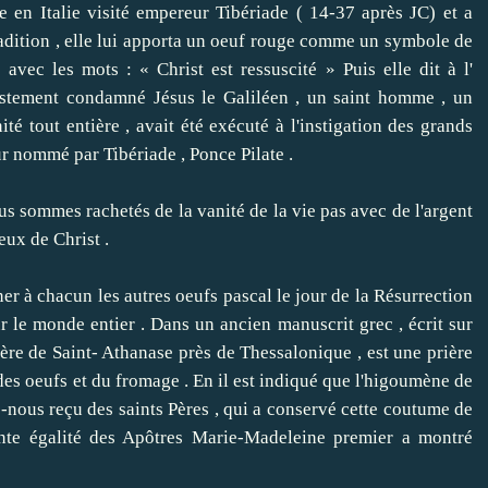
Italie visité empereur Tibériade ( 14-37 après JC) et a
radition , elle lui apporta un oeuf rouge comme un symbole de
avec les mots : « Christ est ressuscité » Puis elle dit à l'
stement condamné Jésus le Galiléen ,
un saint homme , un
é tout entière , avait été exécuté à l'instigation des grands
eur nommé par Tibériade , Ponce Pilate .
sommes rachetés de la vanité de la vie pas avec de l'argent
eux de Christ .
 chacun les autres oeufs pascal le jour de la Résurrection
r le monde entier .
Dans un ancien manuscrit grec , écrit sur
re de Saint- Athanase près de Thessalonique , est une prière
des oeufs et du fromage .
En il est indiqué que l'higoumène de
s-nous reçu des saints Pères , qui a conservé cette coutume de
nte égalité des Apôtres Marie-Madeleine
premier a montré