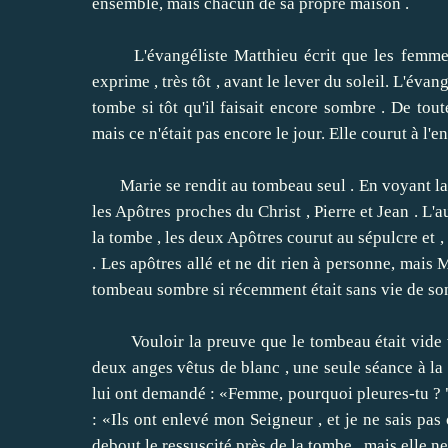
ensemble, mais chacun de sa propre maison .
L'évangéliste Matthieu écrit que les femmes v
exprime , très tôt , avant le lever du soleil.
L'évang
tombe si tôt qu'il faisait encore sombre .
De toute
mais ce n'était pas encore le jour.
Elle courut à l'e
Marie se rendit au tombeau seul .
En voyant la 
les Apôtres proches du Christ , Pierre et Jean .
L'a
la tombe , les deux Apôtres courut au sépulcre et , 
.
Les apôtres allé et ne dit rien à personne, mais Ma
tombeau sombre si récemment était sans vie de so
Vouloir la preuve que le tombeau était vide vrai
deux anges vêtus de blanc , une seule séance à la tê
lui ont demandé : «Femme, pourquoi pleures-tu ? " 
: «Ils ont enlevé mon Seigneur , et je ne sais pas 
debout le ressuscité près de la tombe , mais elle ne