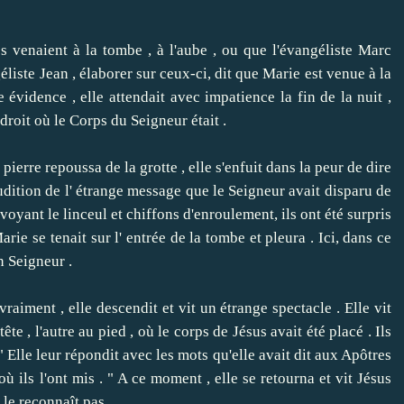
enaient à la tombe , à l'aube , ou que l'évangéliste Marc
éliste Jean , élaborer sur ceux-ci, dit que Marie est venue à la
 évidence , elle attendait avec impatience la fin de la nuit ,
ndroit où le Corps du Seigneur était .
pierre repoussa de la grotte , elle s'enfuit dans la peur de dire
udition de l' étrange message que le Seigneur avait disparu de
voyant le linceul et chiffons d'enroulement, ils ont été surpris
rie se tenait sur ​​l' entrée de la tombe et pleura .
Ici, dans ce
n Seigneur .
ment , elle descendit et vit un étrange spectacle .
Elle vit
te , l'autre au pied , où le corps de Jésus avait été placé .
Ils
Elle leur répondit avec les mots qu'elle avait dit aux Apôtres
où ils l'ont mis . " A ce moment , elle
se retourna et vit Jésus
 le reconnaît pas .