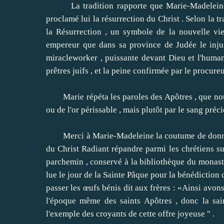
La tradition rapporte que Marie-Madeleine en 
proclamé lui la résurrection du Christ .
Selon la t
la Résurrection , un symbole de la nouvelle vie 
empereur que dans sa province de Judée le inju
miracleworker , puissante devant Dieu et l'humanit
prêtres juifs , et la peine confirmée par le procur
Marie répéta les paroles des Apôtres , que nous 
ou de l'or périssable , mais plutôt par le sang préci
Merci à Marie-Madeleine la coutume de donner à
du Christ Radiant répandre parmi les chrétiens su
parchemin , conservé à la bibliothèque du monastè
lue le jour de la Sainte Pâque pour la bénédiction 
passer les œufs bénis dit aux frères : «Ainsi avon
l'époque même des saints Apôtres , donc la sai
l'exemple des croyants de cette offre joyeuse " .