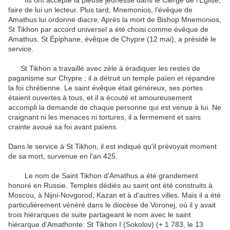
Ils ont accepté la pieuse jeunesse dans le Clergé de l'Eglise,
faire de lui un lecteur. Plus tard, Mnemonios, l'évêque de
Amathus lui ordonné diacre. Après la mort de Bishop Mnemonios,
St Tikhon par accord universel a été choisi comme évêque de
Amathus. St Épiphane, évêque de Chypre (12 mai), a présidé le
service.
St Tikhon a travaillé avec zèle à éradiquer les restes de
paganisme sur Chypre ; il a détruit un temple païen et répandre
la foi chrétienne. Le saint évêque était généreux, ses portes
étaient ouvertes à tous, et il a écouté et amoureusement
accompli la demande de chaque personne qui est venue à lui. Ne
craignant ni les menaces ni tortures, il a fermement et sans
crainte avoué sa foi avant païens.
Dans le service à St Tikhon, il est indiqué qu'il prévoyait moment
de sa mort, survenue en l'an 425.
Le nom de Saint Tikhon d'Amathus a été grandement
honoré en Russie. Temples dédiés au saint ont été construits à
Moscou, à Nijni-Novgorod, Kazan et à d'autres villes. Mais il a été
particulièrement vénéré dans le diocèse de Voronej, où il y avait
trois hiérarques de suite partageant le nom avec le saint
hiérarque d'Amathonte: St Tikhon I (Sokolov) (+ 1 783, le 13