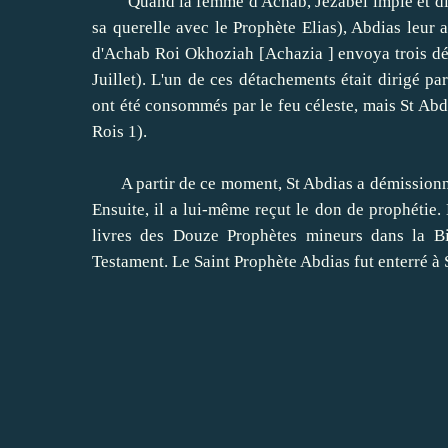
Quand la femme d'Achab, Jézabel impie et disso
sa querelle avec le Prophète Elias), Abdias leur 
d'Achab Roi Okhoziah [Achazia ] envoya trois dét
Juillet).
L'un de ces détachements était dirigé par
ont été consommés par le feu céleste, mais St Abd
Rois 1).
A partir de ce moment, St Abdias a démissionné d
Ensuite, il a lui-même reçut le don de prophétie.
livres des Douze Prophètes mineurs dans la Bi
Testament.
Le Saint Prophète Abdias fut enterré à