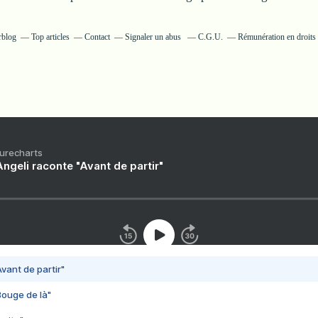
rblog
Top articles
Contact
Signaler un abus
C.G.U.
Rémunération en droits 
Purecharts
ngeli raconte "Avant de partir"
vant de partir"
Bouge de là"