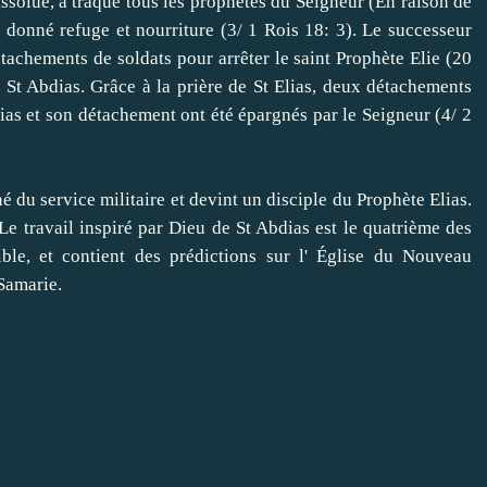
lue, a traqué tous les prophètes du Seigneur (En raison de
a donné refuge et nourriture (3/ 1 Rois 18: 3).
Le successeur
achements de soldats pour arrêter le saint Prophète Elie (20
 St Abdias.
Grâce à la prière de St Elias, deux détachements
ias et son détachement ont été épargnés par le Seigneur (4/ 2
u service militaire et devint un disciple du Prophète Elias.
Le travail inspiré par Dieu de St Abdias est le quatrième des
ble, et contient des prédictions sur l' Église du Nouveau
 Samarie.