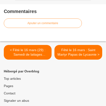
Commentaires
Ajouter un commentaire
< Fêté le 16 mars (29) :
Fêté le 16 mars : Saint
Samedi de laitages
Martyr Papas de Lycaonie >
Commémoraison de tous
nos pères porteurs de Dieu
et les mères qui
Hébergé par Overblog
resplendirent dans
l'Ascétisme
Top articles
Pages
Contact
Signaler un abus