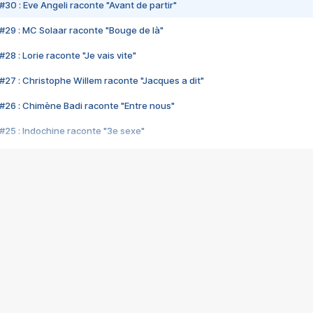
#30 : Eve Angeli raconte "Avant de partir"
#29 : MC Solaar raconte "Bouge de là"
28 : Lorie raconte "Je vais vite"
#27 : Christophe Willem raconte "Jacques a dit"
#26 : Chimène Badi raconte "Entre nous"
#25 : Indochine raconte "3e sexe"
#24 : Zaho raconte "C'est chelou"
#23 : Patrick Bruel raconte "Au café des délices"
#22 : Kyo raconte "Le chemin"
#21 : Nolwenn Leroy raconte "Cassé"
#20 : Patrick Hernandez raconte "Born to be alive"
#19 : Lorie raconte "Près de moi"
#18 : Michael Jones raconte "A nos actes manqués" (avec Jean-Jacque