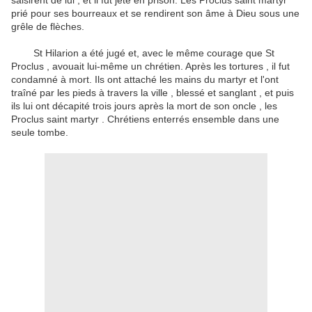
saisirent de lui , et il fut jeté en prison.
Les Proclus saint martyr
prié pour ses bourreaux et se rendirent son âme à Dieu sous une
grêle de flèches.
St Hilarion a été jugé et, avec le même courage que St
Proclus , avouait lui-même un chrétien.
Après les tortures , il fut
condamné à mort.
Ils ont attaché les mains du martyr et l'ont
traîné par les pieds à travers la ville , blessé et sanglant , et puis
ils lui ont décapité trois jours après la mort de son oncle , les
Proclus saint martyr .
Chrétiens enterrés ensemble dans une
seule tombe.