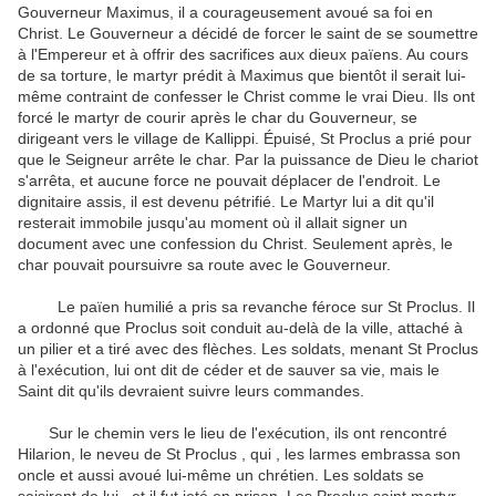
Gouverneur Maximus, il a courageusement avoué sa foi en
Christ.
Le Gouverneur a décidé de forcer le saint de se soumettre
à l'Empereur et à offrir des sacrifices aux dieux païens.
Au cours
de sa torture, le martyr prédit à Maximus que bientôt il serait lui-
même contraint de confesser le Christ comme le vrai Dieu.
Ils ont
forcé le martyr de courir après le char du Gouverneur, se
dirigeant vers le village de Kallippi.
Épuisé, St Proclus a prié pour
que le Seigneur arrête le char.
Par la puissance de Dieu le chariot
s'arrêta, et aucune force ne pouvait déplacer de l'endroit.
Le
dignitaire assis, il est devenu pétrifié.
Le Martyr lui a dit qu'il
resterait immobile jusqu'au moment où il allait signer un
document avec une confession du Christ.
Seulement après, le
char pouvait poursuivre sa route avec le Gouverneur.
Le païen humilié a pris sa revanche féroce sur St Proclus.
Il
a ordonné que Proclus soit conduit au-delà de la ville, attaché à
un pilier et a tiré avec des flèches.
Les soldats, menant St Proclus
à l'exécution, lui ont dit de céder et de sauver sa vie, mais le
Saint dit qu'ils devraient suivre leurs commandes.
Sur le chemin vers le lieu de l'exécution, ils ont rencontré
Hilarion, le neveu de St Proclus , qui , les larmes embrassa son
oncle et aussi avoué lui-même un chrétien.
Les soldats se