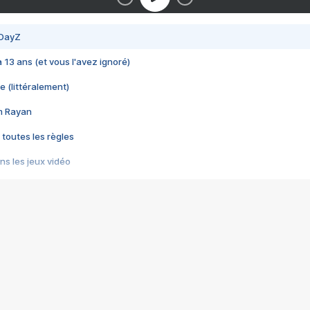
 DayZ
 a 13 ans (et vous l'avez ignoré)
e (littéralement)
im Rayan
 toutes les règles
s les jeux vidéo
us choquant de Rockstar ? - Le scandale BULLY
e plus moche de Steam
du RÊVE tourne au CAUCHEMAR
pendant 8 heures
it… à tort