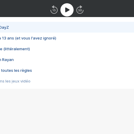
 DayZ
 a 13 ans (et vous l'avez ignoré)
e (littéralement)
im Rayan
 toutes les règles
s les jeux vidéo
us choquant de Rockstar ? - Le scandale BULLY
e plus moche de Steam
du RÊVE tourne au CAUCHEMAR
pendant 8 heures