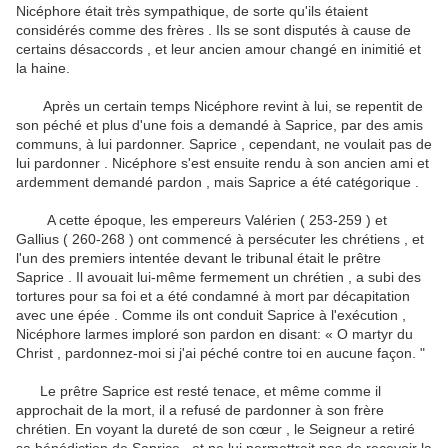
Nicéphore était très sympathique, de sorte qu'ils étaient
considérés comme des frères .
Ils se sont disputés à cause de
certains désaccords , et leur ancien amour changé en inimitié et
la haine.
Après un certain temps Nicéphore revint à lui, se repentit de
son péché et plus d'une fois a demandé à Saprice, par des amis
communs, à lui pardonner.
Saprice , cependant, ne voulait pas de
lui pardonner .
Nicéphore s'est ensuite rendu à son ancien ami et
ardemment demandé pardon , mais Saprice a été catégorique .
A cette époque, les empereurs Valérien ( 253-259 ) et
Gallius ( 260-268 ) ont commencé à persécuter les chrétiens , et
l'un des premiers intentée devant le tribunal était le prêtre
Saprice .
Il avouait lui-même fermement un chrétien , a subi des
tortures pour sa foi et a été condamné à mort par décapitation
avec une épée .
Comme ils ont conduit Saprice à l'exécution ,
Nicéphore larmes imploré son pardon en disant: « O martyr du
Christ , pardonnez-moi si j'ai péché contre toi en aucune façon. "
Le prêtre Saprice est resté tenace, et même comme il
approchait de la mort, il a refusé de pardonner à son frère
chrétien.
En voyant la dureté de son cœur , le Seigneur a retiré