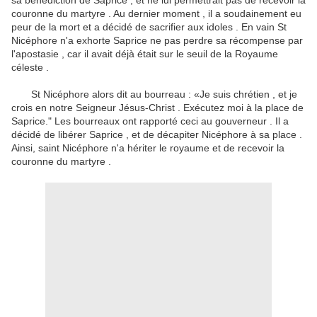
sa bénédiction de Saprice , et ne lui permettrait pas de recevoir la
couronne du martyre .
Au dernier moment , il a soudainement eu
peur de la mort et a décidé de sacrifier aux idoles .
En vain St
Nicéphore n'a exhorte Saprice ne pas perdre sa récompense par
l'apostasie , car il avait déjà était sur le seuil de la Royaume
céleste .
St Nicéphore alors dit au bourreau : «Je suis chrétien , et je
crois en notre Seigneur Jésus-Christ .
Exécutez moi à la place de
Saprice." Les bourreaux ont rapporté ceci au gouverneur .
Il a
décidé de libérer Saprice , et de décapiter Nicéphore à sa place .
Ainsi, saint Nicéphore n'a hériter le royaume et de recevoir la
couronne du martyre .