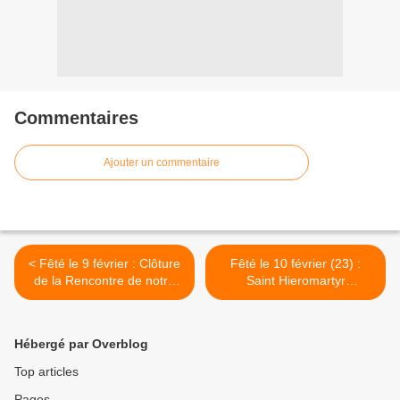
Commentaires
Ajouter un commentaire
< Fêté le 9 février : Clôture
Fêté le 10 février (23) :
de la Rencontre de notre
Saint Hieromartyr
Seigneur dans le Temple
Charalampos l'Eparque de
Magnesia en Thessalie >
Hébergé par Overblog
Top articles
Pages