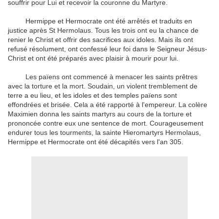
souffrir
pour Lui
et recevoir
la couronne du Martyre
.
Hermippe
et
Hermocrate
ont été arrêtés et
traduits en
justice
après St
Hermolaus
.
Tous les trois
ont eu la
chance de
renier le Christ
et offrir des sacrifices
aux idoles
.
Mais ils
ont
refusé
résolument
,
ont confessé leur foi
dans le
Seigneur Jésus-
Christ
et
ont été préparés
avec plaisir
à mourir pour lui
.
Les païens
ont commencé à menacer
les
saints prêtres
avec
la torture
et la mort.
Soudain, un
violent tremblement de
terre
a eu lieu,
et les idoles
et
des temples
païens
sont
effondrées et
brisée
.
Cela a été rapporté
à l'empereur
.
La
colère
Maximien
donna
les saints martyrs
au cours
de
la torture et
prononcée contre
eux une
sentence de mort
.
Courageusement
endurer
tous les tourments
, la
sainte
Hieromartyrs
Hermolaus
,
Hermippe
et
Hermocrate
ont été décapités
vers l'an
305.