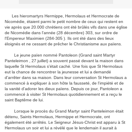
Les hieromartyrs Hermippe
,
Hermolaus
et
Hermocrate
de
Nicomédie
,
étaient
parmi le petit nombre
de ceux qui restent
en
vie
après que 20.000
chrétiens
ont été brûlés vifs
dans une église
de
Nicomédie
dans l'année (
28 décembre
)
303,
sur ordre de
l'Empereur Maximien
(284-305
)
.
Ils
ont été dans des lieux
éloignés
et
ne cessant de
prêcher le Christianisme
aux païens
.
Le jeune païen
nommé
Pantoleon
(
Grand saint Martyr
Panteleimon
,
27 juillet
)
a souvent passé devant
la maison dans
laquelle
St
Hermolaus
s'était caché
.
Une fois que
St
Hermolaus
eut
la chance de rencontrer
la jeunesse
et lui a demandé
d'arrêter
dans sa maison.
Dans
leur conversation
St
Hermolaus
a
commencé à expliquer
à son hôte
la fausseté
, de l'impiété
et de
la vanité
d'adorer les
dieux païens
.
Depuis ce jour
,
Pantoleon
a
commencé à visiter
St
Hermolaus
quotidiennement
et a reçu
le
saint Baptême
de lui.
Lorsque
le procès du
Grand Martyr
saint
Panteleimon
était
détenu
,
Saints
Hermolaus
,
Hermippe
et
Hermocrate,
ont
également été arrêtés
.
Le Seigneur Jésus-
Christ est apparu à
St
Hermolaus
un soir et
lui a révélé que
le lendemain
il aurait à