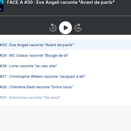
FACE A #30 : Eve Angeli raconte "Avant de partir"
#30 : Eve Angeli raconte "Avant de partir"
#29 : MC Solaar raconte "Bouge de là"
28 : Lorie raconte "Je vais vite"
#27 : Christophe Willem raconte "Jacques a dit"
#26 : Chimène Badi raconte "Entre nous"
#25 : Indochine raconte "3e sexe"
#24 : Zaho raconte "C'est chelou"
#23 : Patrick Bruel raconte "Au café des délices"
#22 : Kyo raconte "Le chemin"