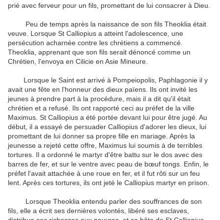
prié avec ferveur pour un fils, promettant de lui consacrer à Dieu.
Peu de temps après la naissance de son fils Theoklia était
veuve. Lorsque St Calliopius a atteint l'adolescence, une
persécution acharnée contre les chrétiens a commencé.
Theoklia, apprenant que son fils serait dénoncé comme un
Chrétien, l'envoya en Cilicie en Asie Mineure.
Lorsque le Saint est arrivé à Pompeiopolis, Paphlagonie il y
avait une fête en l'honneur des dieux païens. Ils ont invité les
jeunes à prendre part à la procédure, mais il a dit qu'il était
chrétien et a refusé. Ils ont rapporté ceci au préfet de la ville
Maximus. St Calliopius a été portée devant lui pour être jugé. Au
début, il a essayé de persuader Calliopius d'adorer les dieux, lui
promettant de lui donner sa propre fille en mariage. Après la
jeunesse a rejeté cette offre, Maximus lui soumis à de terribles
tortures. Il a ordonné le martyr d'être battu sur le dos avec des
barres de fer, et sur le ventre avec peau de bœuf tongs. Enfin, le
préfet l'avait attachée à une roue en fer, et il fut rôti sur un feu
lent. Après ces tortures, ils ont jeté le Calliopius martyr en prison.
Lorsque Theoklia entendu parler des souffrances de son
fils, elle a écrit ses dernières volontés, libéré ses esclaves,