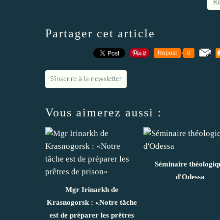
Re
Partager cet article
Repost
0
S'inscrire à la newsletter
Vous aimerez aussi :
Séminaire théologiq
d'Odessa
Mgr Irinarkh de
Krasnogorsk : «Notre tâche
est de préparer les prêtres