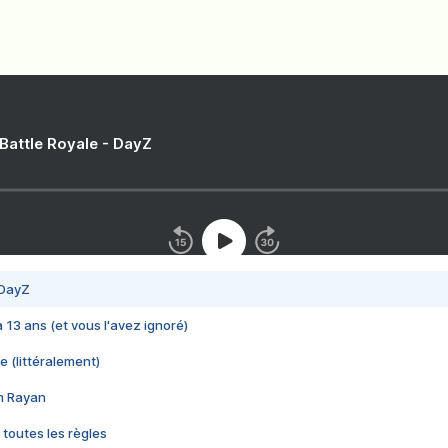
 Battle Royale - DayZ
 DayZ
 a 13 ans (et vous l'avez ignoré)
e (littéralement)
im Rayan
 toutes les règles