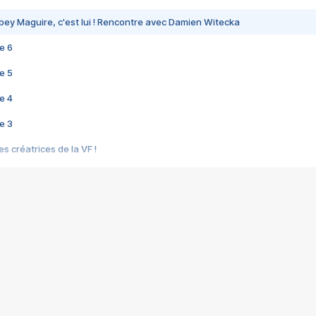
bey Maguire, c'est lui ! Rencontre avec Damien Witecka
e 6
e 5
e 4
e 3
s créatrices de la VF !
e 2
e 1
e Mektoub My Love arrive enfin ! Rencontre avec Shaïn Boumedine et Sal
i : après Toni en famille
elle réalise le bouleversant Dites lui que je l'aime
ais ! Rencontre autour de Vie privée de Rebecca Zlotowski