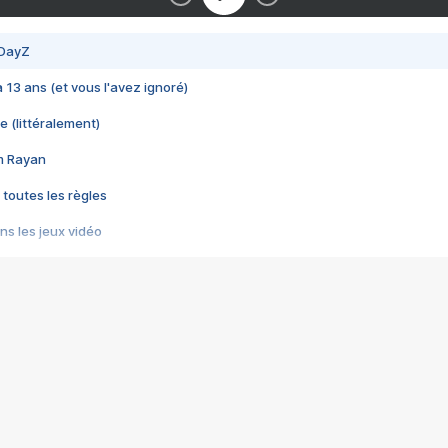
 DayZ
 a 13 ans (et vous l'avez ignoré)
e (littéralement)
im Rayan
 toutes les règles
s les jeux vidéo
us choquant de Rockstar ? - Le scandale BULLY
e plus moche de Steam
du RÊVE tourne au CAUCHEMAR
pendant 8 heures
it… à tort
umiliés par un jeu vidéo