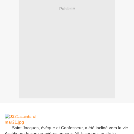
Publicité
Saint
Jacques
,
évêque
et Confesseur
,
a été
incliné vers
la vie
Ascétique
de ses premières années
.
St
Jacques
a quitté le