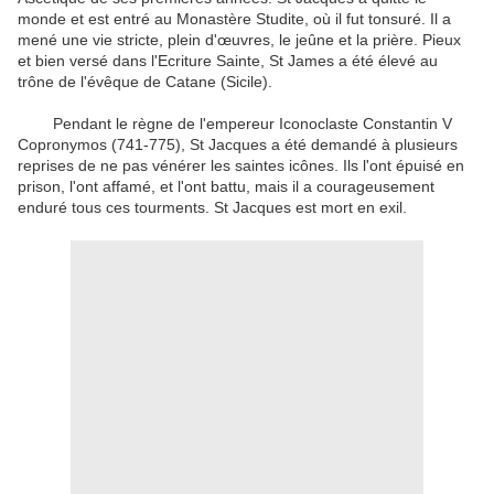
monde
et
est entré au Monastère
Studite
,
où il
fut tonsuré
.
Il a
mené une
vie
stricte
,
plein
d'œuvres
, le jeûne
et
la prière
.
Pieux
et
bien versé
dans l'Ecriture Sainte
,
St
James
a été élevé au
trône de
l'évêque
de Catane
(
Sicile
)
.
Pendant le règne
de l'empereur
Iconoclaste
Constantin V
Copronymos
(
741-775
)
,
St
Jacques
a été
demandé à plusieurs
reprises
de ne pas
vénérer les
saintes icônes
.
Ils
l'ont
épuisé
en
prison
,
l'ont
affamé
,
et
l'ont battu
,
mais
il a courageusement
enduré
tous ces tourments
.
St
Jacques
est mort en exil
.