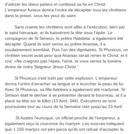
d'adorer
les
dieux païens
et confessa
sa foi en Christ
.
L'empereur
furieux
donna l'ordre de
décapiter
tous les chrétiens
dans la prison
, sous les yeux
du saint
.
Sans crainte
les
chrétiens
sont allés
à l'exécution
,
béni par
le
saint hiérarque
,
et ils
baissèrent la
tête sous
l'épée
.
Le
compagnon de
St Simeon
, le prêtre
Habdelai
,
a également été
décapité
.
Quand ils sont venus
au prêtre
Ananias
, il a
soudainement
tremblait
.
Puis l'un des
dignitaires
,
St
Phusicus
,
un
chrétien
secret
avait peur
que
Ananias
serait
renier le Christ
,
et
il
cria:
«
Ne craignez pas
l'épée
, l'aîné
,
et vous verrez
la lumière
divine
de notre Seigneur
Jésus-Christ
.
"
St
Phusicus
s'est trahi
par
cette explosion
.
L'empereur
donna l'ordre
d'arracher
sa langue
et
à
écorcher
la peau de
lui
.
Avec
St
Phusicus
,
sa fille
Askitrea
a également été
martyrisé
.
St
Simeon
était le dernier à
se présenter devant le
bourreau
,
et
il a
placé sa
tête sur le
billot
(13
Avril
,
344
)
.
Exécutions se sont
poursuivies
tout
au cours de
la Semaine
clair
jusqu'au 23
Avril
.
St
Azates
l'eunuque
,
un
officiel
proche de
l'empereur
, a
également reçu
la couronne du martyre
.
Les
sources
indiquent
que
1 150
martyrs
ont péri
parce qu'ils ont refusé
d'accepter
la