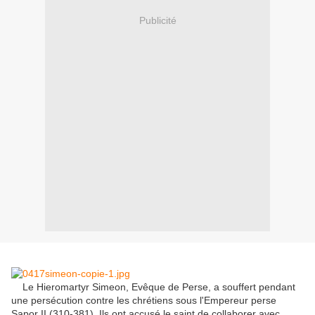
Publicité
Le
Hieromartyr
Simeon
,
Evêque de
Perse
,
a souffert pendant
une persécution
contre les chrétiens
sous l'Empereur
perse
Sapor
II
(
310-381
)
.
Ils ont accusé le
saint
de collaborer avec