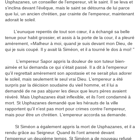
Usphazanes
,
un conseiller
de l'empereur
,
vit le
saint
.
Il se leva
et
s'inclina devant
l'évêque
,
mais le saint
se détourna de lui
parce
que lui,
un ancien
chrétien
,
par crainte de
l'empereur
,
maintenant
adorait le
soleil.
L'eunuque
repentis
de tout son cœur
,
il a échangé
sa belle
tenue
pour
habit
grossier
,
et
assis
à la porte
de la cour
,
il a pleuré
amèrement
,
«Malheur à moi
,
quand je
suis devant
mon Dieu
, de
qui
je
suis coupé
.
Il y avait là
Siméon
,
et
il
a
tourné le dos à
moi!
"
L'empereur
Sapor
appris
la douleur de
son tuteur
bien-
aimée
et lui demanda
ce qui s'était passé
.
Il a dit à
l'empereur
qu'il
regrettait amèrement
son apostasie
et
ne serait
plus
adorer
le soleil
,
mais seulement
le seul vrai Dieu
.
L'empereur
a été
surpris par
la décision
soudaine
du vieil homme
,
et
il
lui
a
demandé
de ne pas
abjurer
les dieux que
leurs pères avaient
révéré
.
Mais
Usphazanes
était
inflexible
,
et
ils l'ont
condamné à
mort
.
St
Usphazanes
demandé que les
hérauts
de la ville
rapportent qu'il
n'est pas mort
pour crimes contre
l'empereur
,
mais
pour
être un chrétien
.
L'empereur
accorda sa
demande
.
St
Siméon
a également appris
la mort de
Usphazanes
,
et
il
a
rendu grâce
au Seigneur
.
Quand
ils l'ont amené
devant
l'empereur
un
deuxième
temps
,
St
Siméon
a de nouveau refusé