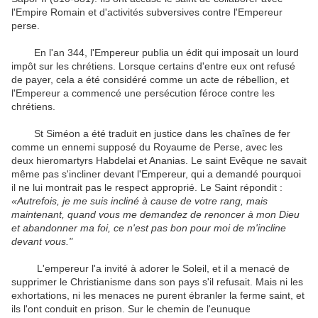
l'Empire Romain
et
d'activités subversives
contre l'Empereur
perse
.
En l'an
344
,
l'Empereur
publia un édit
qui imposait
un
lourd
impôt
sur
​​les chrétiens
.
Lorsque
certains d'entre eux
ont refusé
de
payer,
cela a été
considéré comme
un acte de rébellion
,
et
l'Empereur
a commencé
une persécution
féroce
contre les
chrétiens
.
St Siméon
a été
traduit en justice
dans les chaînes
de fer
comme
un
ennemi supposé
du Royaume
de Perse
,
avec les
deux
hieromartyrs
Habdelai
et
Ananias
.
Le saint Evêque
ne savait
même pas
s'incliner devant
l'Empereur
,
qui
a demandé pourquoi
il
ne lui montrait pas
le
respect approprié
.
Le Saint
répondit :
«Autrefois
,
je me suis incliné
à cause de votre
rang
,
mais
maintenant
,
quand vous me demandez
de renoncer à
mon Dieu
et
abandonner
ma foi
,
ce n'est pas
bon
pour moi de
m'incline
devant
vous
."
L'empereur
l'a invité à
adorer le Soleil
,
et
il a menacé de
supprimer le Christianisme
dans son pays
s'il refusait.
Mais ni les
exhortations
, ni
les menaces ne purent
ébranler la
ferme
saint
,
et
ils l'ont
conduit
en prison
.
Sur le chemin
de l'eunuque