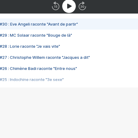
#30 : Eve Angeli raconte "Avant de partir"
#29 : MC Solaar raconte "Bouge de là"
28 : Lorie raconte "Je vais vite"
#27 : Christophe Willem raconte "Jacques a dit"
#26 : Chimène Badi raconte "Entre nous"
#25 : Indochine raconte "3e sexe"
#24 : Zaho raconte "C'est chelou"
#23 : Patrick Bruel raconte "Au café des délices"
#22 : Kyo raconte "Le chemin"
#21 : Nolwenn Leroy raconte "Cassé"
#20 : Patrick Hernandez raconte "Born to be alive"