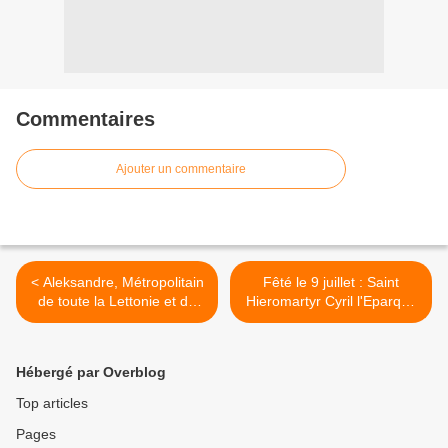
Commentaires
Ajouter un commentaire
< Aleksandre, Métropolitain
Fêté le 9 juillet : Saint
de toute la Lettonie et de
Hieromartyr Cyril l'Eparque
Riga (Aleksandre
de Gortyna en Crète >
Kudryashov)
Hébergé par Overblog
Top articles
Pages