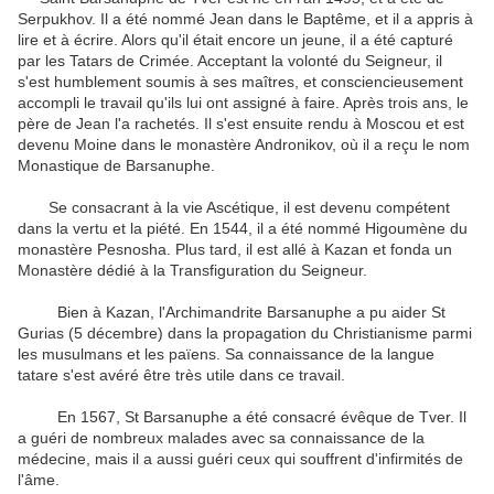
Serpukhov
.
Il a été nommé
Jean
dans le Baptême
,
et
il
a appris à
lire et à écrire
.
Alors qu'il était encore
un jeune
,
il a été capturé
par les
Tatars de Crimée
.
Acceptant
la volonté du
Seigneur
,
il
s'est humblement
soumis à
ses maîtres
,
et
consciencieusement
accompli
le travail qu'ils
lui
ont assigné à
faire
.
Après trois ans
, le
père de
Jean
l'a
rachetés
.
Il
s'est ensuite rendu à
Moscou
et
est
devenu Moine
dans le monastère
Andronikov
,
où il a reçu
le nom
Monastique
de Barsanuphe
.
Se consacrant à
la vie
Ascétique
,
il
est devenu compétent
dans la vertu et
la piété
.
En 1544
,
il a été nommé
Higoumène
du
monastère
Pesnosha
.
Plus tard
,
il est allé à
Kazan
et
fonda un
Monastère
dédié à la
Transfiguration du Seigneur
.
Bien
à Kazan
, l'Archimandrite
Barsanuphe
a pu aider
St
Gurias
(
5 décembre
)
dans
la propagation du Christianisme
parmi
les
musulmans
et les païens
.
Sa connaissance de la
langue
tatare
s'est avéré être
très utile
dans ce travail
.
En 1567
,
St
Barsanuphe
a été
consacré évêque de
Tver
.
Il
a guéri
de nombreux malades
avec sa
connaissance de la
médecine
,
mais il
a aussi guéri
ceux qui souffrent
d'infirmités
de
l'âme
.