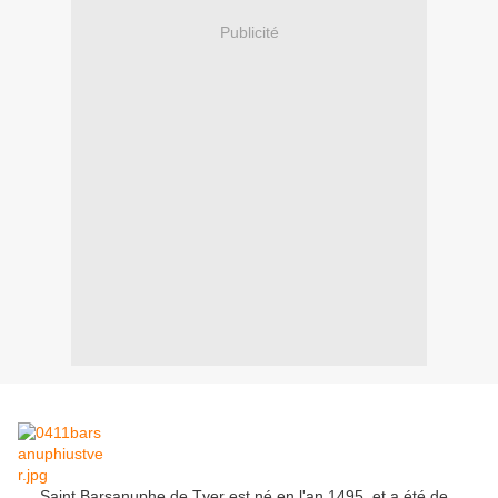
Publicité
Saint
Barsanuphe
de
Tver
est né
en l'an
1495,
et
a été
de