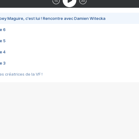
bey Maguire, c'est lui ! Rencontre avec Damien Witecka
e 6
e 5
e 4
e 3
s créatrices de la VF !
e 2
e 1
e Mektoub My Love arrive enfin ! Rencontre avec Shaïn Boumedine et Sal
i : après Toni en famille
elle réalise le bouleversant Dites lui que je l'aime