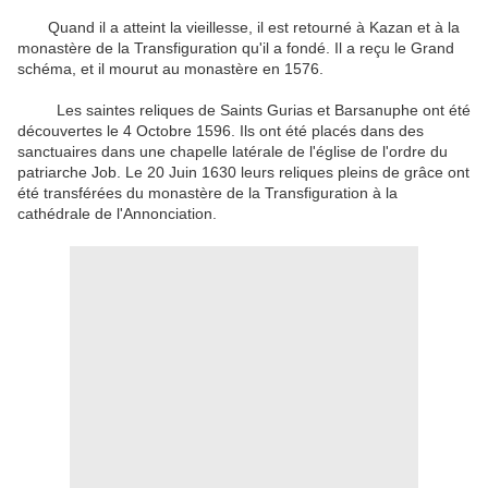
Quand il a
atteint
la vieillesse
,
il est retourné à
Kazan
et
à
la
monastère de la Transfiguration
qu'il a fondé
.
Il
a reçu
le Grand
schéma
, et il mourut
au monastère
en 1576
.
Les
saintes reliques de
Saints
Gurias
et
Barsanuphe
ont été
découvertes
le 4 Octobre
1596.
Ils
ont été placés dans
des
sanctuaires
dans
une chapelle latérale
de l'église de
l'ordre du
patriarche
Job.
Le 20 Juin
1630
leurs reliques
pleins de grâce
ont
été transférées du
monastère de la Transfiguration
à
la
cathédrale de
l'Annonciation
.