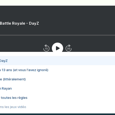
 Battle Royale - DayZ
 DayZ
 a 13 ans (et vous l'avez ignoré)
e (littéralement)
im Rayan
 toutes les règles
s les jeux vidéo