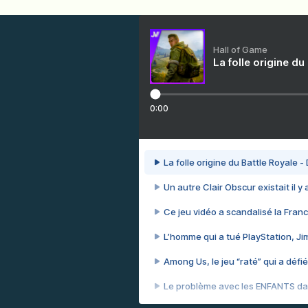
Hall of Game
La folle origine du
0:00
La folle origine du Battle Royale -
Un autre Clair Obscur existait il y
Ce jeu vidéo a scandalisé la Franc
L’homme qui a tué PlayStation, J
Among Us, le jeu “raté” qui a défié
Le problème avec les ENFANTS dan