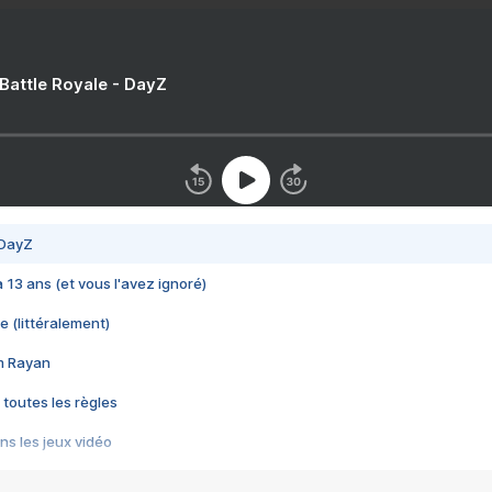
 Battle Royale - DayZ
 DayZ
 a 13 ans (et vous l'avez ignoré)
e (littéralement)
im Rayan
 toutes les règles
s les jeux vidéo
us choquant de Rockstar ? - Le scandale BULLY