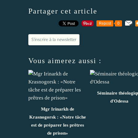
Partager cet article
Repost
0
S'inscrire à la newsletter
Vous aimerez aussi :
Séminaire théologiq
d'Odessa
Mgr Irinarkh de
Krasnogorsk : «Notre tâche
est de préparer les prêtres
de prison»