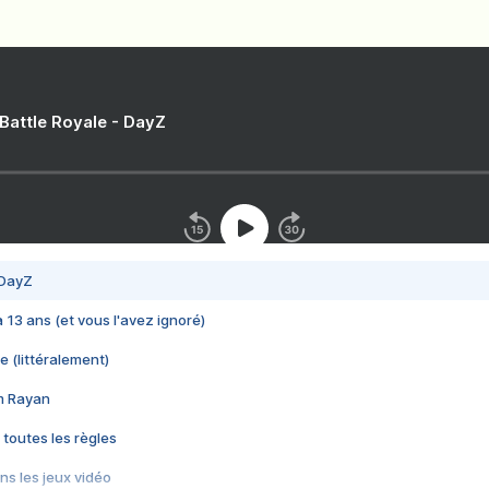
 Battle Royale - DayZ
 DayZ
 a 13 ans (et vous l'avez ignoré)
e (littéralement)
im Rayan
 toutes les règles
s les jeux vidéo