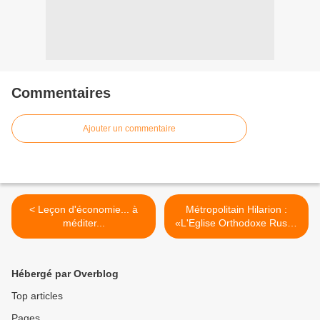
Commentaires
Ajouter un commentaire
< Leçon d'économie... à
Métropolitain Hilarion :
méditer...
«L'Eglise Orthodoxe Russe
va travailler sur le
catéchisme Moderne de la
cathédrale" >
Hébergé par Overblog
Top articles
Pages