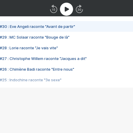
#30 : Eve Angeli raconte "Avant de partir"
#29 : MC Solaar raconte "Bouge de là"
28 : Lorie raconte "Je vais vite"
#27 : Christophe Willem raconte "Jacques a dit"
#26 : Chimène Badi raconte "Entre nous"
#25 : Indochine raconte "3e sexe"
#24 : Zaho raconte "C'est chelou"
#23 : Patrick Bruel raconte "Au café des délices"
#22 : Kyo raconte "Le chemin"
#21 : Nolwenn Leroy raconte "Cassé"