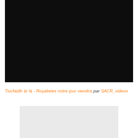
Tiocfaidh àr là - Royalistes notre jour viendra
par
SACR_videos