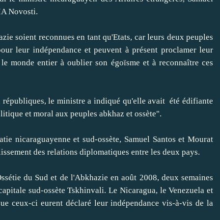
IA Novosti.
ie soient reconnues en tant qu'Etats, car leurs deux peuples
 pour leur indépendance et peuvent à présent proclamer leur
e le monde entier à oublier son égoïsme et à reconnaître ces
ubliques, le ministre a indiqué qu'elle avait été édifiante
olitique et moral aux peuples abkhaz et ossète".
e nicaraguayenne et sud-ossète, Samuel Santos et Mourat
blissement des relations diplomatiques entre les deux pays.
tie du Sud et de l'Abkhazie en août 2008, deux semaines
capitale sud-ossète Tskhinvali. Le Nicaragua, le Venezuela et
que ceux-ci eurent déclaré leur indépendance vis-à-vis de la