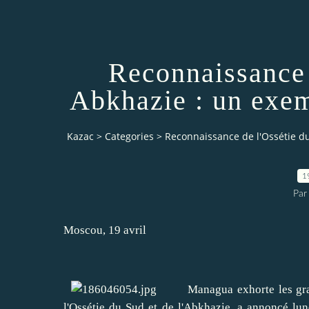
Reconnaissance 
Abkhazie : un exe
Kazac
>
Categories
>
Reconnaissance de l'Ossétie d
1
Par
Moscou, 19 avril
Managua exhorte les grande
l'Ossétie du Sud et de l'Abkhazie, a annoncé lun