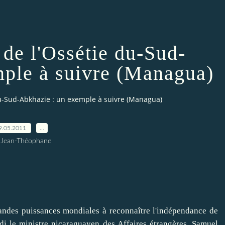
de l'Ossétie du-Sud-
mple à suivre (Managua)
u-Sud-Abkhazie : un exemple à suivre (Managua)
9.05.2011
…
 Jean-Théophane
s puissances mondiales à reconnaître l'indépendance de
di le ministre nicaraguayen des Affaires étrangères, Samuel