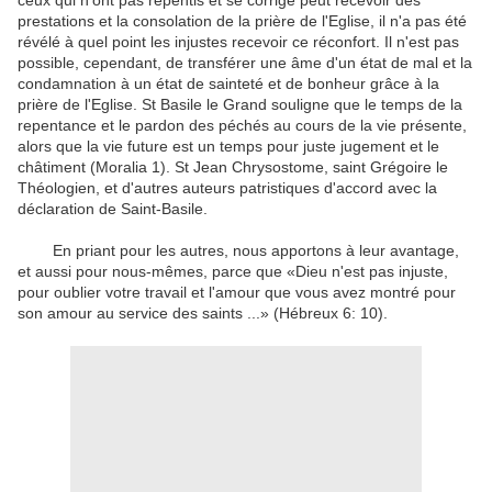
ceux qui n'ont pas
repentis
et
se
corrigé
peut
recevoir des
prestations
et la consolation
de
la prière de
l'Eglise
, il
n'a pas été
révélé
à quel point
les injustes
recevoir
ce
réconfort
.
Il n'est pas
possible
,
cependant,
de transférer
une âme
d'un état de
mal
et la
condamnation
à un état
de sainteté et de
bonheur
grâce à
la
prière de
l'Eglise
.
St
Basile le Grand
souligne
que le temps
de la
repentance
et
le pardon des péchés
au cours de la
vie présente
,
alors que
la vie future
est
un
temps
pour
juste jugement
et le
châtiment
(
Moralia
1
)
.
St
Jean Chrysostome
,
saint Grégoire
le
Théologien
,
et d'autres
auteurs patristiques
d'accord avec
la
déclaration de
Saint-Basile
.
En priant
pour les autres,
nous apportons
à leur avantage
,
et aussi pour
nous-mêmes,
parce que «
Dieu n'est pas
injuste,
pour oublier
votre travail
et l'amour que
vous avez montré
pour
son amour
au service des
saints
...
» (Hébreux
6
:
10)
.