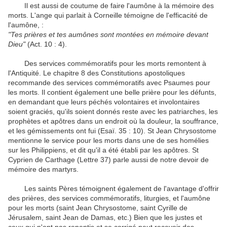
Il est
aussi de coutume
de faire l'aumône
à la mémoire
des
morts
.
L'ange
qui parlait
à Corneille
témoigne de
l'efficacité
de
l'aumône
,
:
"
Tes prières et tes
aumônes sont montées
en
mémoire devant
Dieu
"
(Act.
10 : 4)
.
Des services commémoratifs
pour les morts
remontent
à
l'Antiquité
.
Le chapitre
8
des Constitutions apostoliques
recommande
des services commémoratifs
avec
Psaumes
pour
les morts
.
Il contient également
une belle prière
pour les défunts
,
en demandant
que leurs péchés
volontaires et involontaires
soient
graciés
,
qu'ils soient
donnés
reste
avec les
patriarches
, les
prophètes et
apôtres
dans
un endroit où
la douleur
, la souffrance
,
et les gémissements
ont
fui
(Esaï.
35
:
10)
.
St
Jean Chrysostome
mentionne
le service
pour les morts
dans
une de ses homélies
sur
les Philippiens
,
et
dit qu'il
a été établi
par les apôtres
.
St
Cyprien de Carthage
(
Lettre
37
)
parle aussi
de notre
devoir de
mémoire
des martyrs
.
Les
saints Pères
témoignent également de
l'avantage d'offrir
des prières, des
services commémoratifs
,
liturgies
,
et
l'aumône
pour les morts
(
saint Jean Chrysostome
,
saint Cyrille
de
Jérusalem
,
saint Jean de
Damas
, etc.)
Bien que
les justes
et