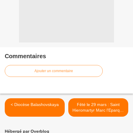
Commentaires
Ajouter un commentaire
< Diocèse Balashovskaya
Fêté le 29 mars : Saint
Hieromartyr Marc l'Eparque
d'Arethusa, qui a souffert
sous Julian l'Apostat >
Hébergé par Overblog