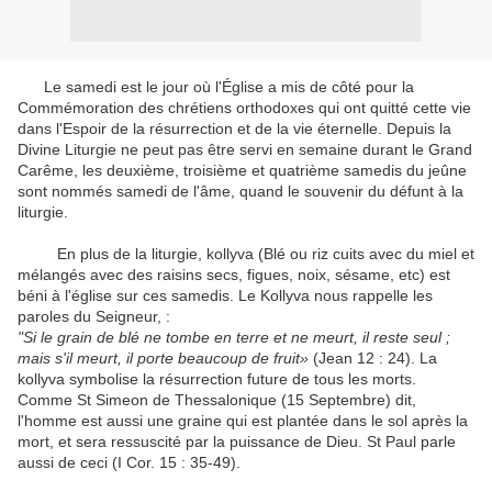
Le samedi est le
jour
où l'Église
a mis de côté
pour
la
Commémoration
des chrétiens orthodoxes
qui ont quitté
cette vie
dans l'Espoir
de la résurrection
et de la vie éternelle
.
Depuis
la
Divine Liturgie
ne peut pas être
servi en semaine
durant
le Grand
Carême
,
les deuxième
,
troisième et quatrième
samedis
du jeûne
sont nommés
samedi de l'
âme
, quand
le
souvenir
du défunt
à
la
liturgie
.
En plus de
la liturgie
,
kollyva
(
Blé ou riz
cuits
avec du miel
et
mélangés
avec des raisins secs
, figues,
noix,
sésame
, etc
)
est
béni
à l'église
sur
ces samedis
.
Le
Kollyva
nous rappelle les
paroles du Seigneur
,
:
"
Si le grain de
blé ne tombe en
terre et ne meurt
, il reste seul ;
mais s'il meurt
, il
porte beaucoup de fruit
»
(
Jean 12 : 24
)
.
La
kollyva
symbolise
la résurrection future
de tous les morts
.
Comme
St
Simeon
de Thessalonique
(15
Septembre
)
dit
,
l'homme est aussi
une graine
qui est
plantée dans le sol
après la
mort,
et sera
ressuscité
par
la puissance de Dieu
.
St
Paul
parle
aussi
de ceci
(
I Cor
.
15 : 35-49
)
.