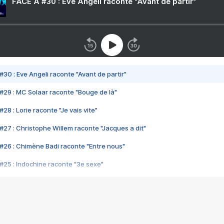
FACE A #30 : Eve Angeli raconte "Avant de partir"
#30 : Eve Angeli raconte "Avant de partir"
#29 : MC Solaar raconte "Bouge de là"
28 : Lorie raconte "Je vais vite"
#27 : Christophe Willem raconte "Jacques a dit"
#26 : Chimène Badi raconte "Entre nous"
#25 : Indochine raconte "3e sexe"
#24 : Zaho raconte "C'est chelou"
#23 : Patrick Bruel raconte "Au café des délices"
#22 : Kyo raconte "Le chemin"