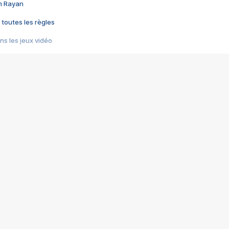
im Rayan
 toutes les règles
s les jeux vidéo
us choquant de Rockstar ? - Le scandale BULLY
e plus moche de Steam
du RÊVE tourne au CAUCHEMAR
pendant 8 heures
it… à tort
umiliés par un jeu vidéo
ire - Final Fantasy 8
ti un empire - Age of Empires
story DOFUS
tard, il crée l'un des pires jeux de tous les temps, MindsEye.