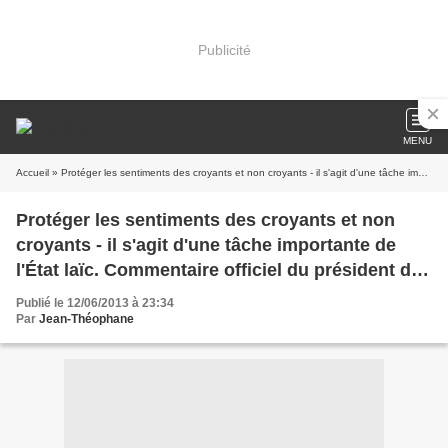
Publicité
MENU
Accueil
» Protéger les sentiments des croyants et non croyants - il s'agit d'une tâche importante de l'État laïc. Commentaire officiel du président du département de l'Information Synodale
Protéger les sentiments des croyants et non
croyants - il s'agit d'une tâche importante de
l'État laïc. Commentaire officiel du président du
département de l'Information Synodale
Publié le 12/06/2013 à 23:34
Par
Jean-Théophane