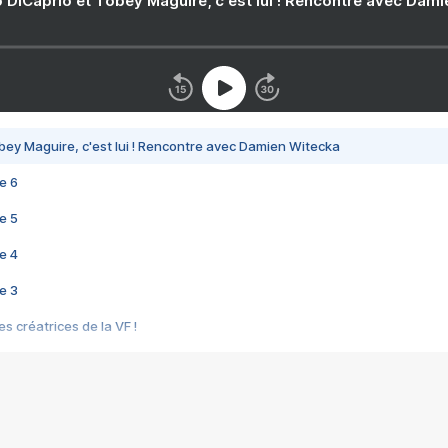
 DiCaprio et Tobey Maguire, c'est lui ! Rencontre avec Dam
bey Maguire, c'est lui ! Rencontre avec Damien Witecka
e 6
e 5
e 4
e 3
s créatrices de la VF !
e 2
e 1
e Mektoub My Love arrive enfin ! Rencontre avec Shaïn Boumedine et Sal