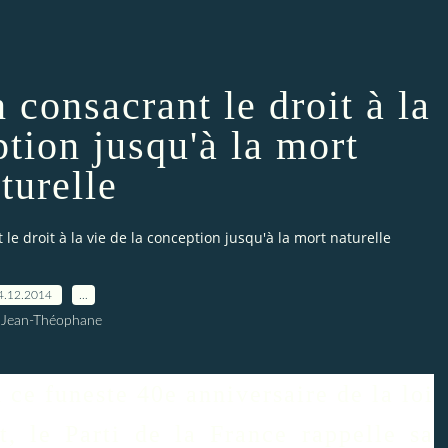
 consacrant le droit à la
ption jusqu'à la mort
turelle
le droit à la vie de la conception jusqu'à la mort naturelle
4.12.2014
…
 Jean-Théophane
e funeste 40e anniversaire de la loi
t, le Parti de la France rappelle sa