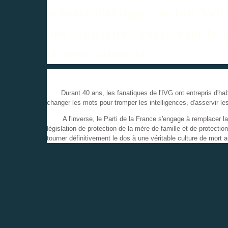
volonté d'abroger les lois Vei
une législation consacrant le d
la mort naturelle.
Durant 40 ans, les fanatiques de l'IVG ont entrepris d'habi
changer les mots pour tromper les intelligences, d'asservir le
A l'inverse, le Parti de la France s'engage à remplacer la l
législation de protection de la mère de famille et de protection
tourner définitivement le dos à une véritable culture de mort au 