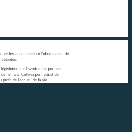
l-Aubry-Roudy et de les remplacer par
roit à la vie de la conception jusqu'à
tuer les consciences à l’abominable, de
s volontés.
égislation sur l’avortement par une
 de l’enfant
.
Celle-ci permettrait de
profit de l'accueil de la vie.