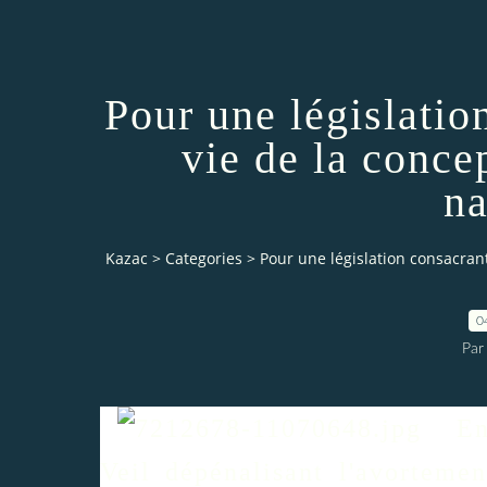
Pour une législation
vie de la conce
na
Kazac
>
Categories
>
Pour une législation consacrant 
0
Par
En c
Veil dépénalisant l'avortemen