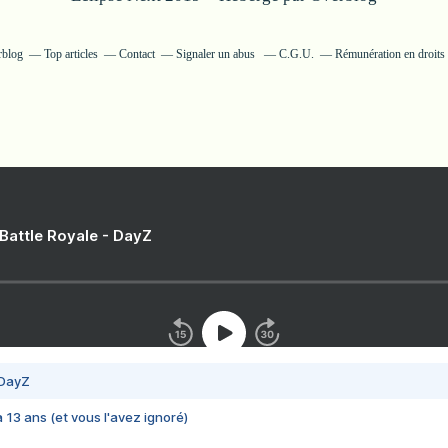
rblog
Top articles
Contact
Signaler un abus
C.G.U.
Rémunération en droits 
 Battle Royale - DayZ
 DayZ
 a 13 ans (et vous l'avez ignoré)