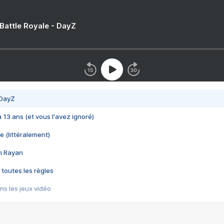
 Battle Royale - DayZ
 DayZ
 a 13 ans (et vous l'avez ignoré)
e (littéralement)
im Rayan
 toutes les règles
s les jeux vidéo
us choquant de Rockstar ? - Le scandale BULLY