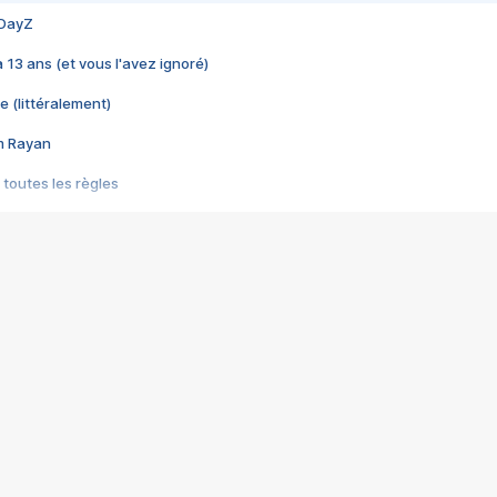
 DayZ
 a 13 ans (et vous l'avez ignoré)
e (littéralement)
im Rayan
 toutes les règles
s les jeux vidéo
us choquant de Rockstar ? - Le scandale BULLY
e plus moche de Steam
du RÊVE tourne au CAUCHEMAR
pendant 8 heures
it… à tort
umiliés par un jeu vidéo