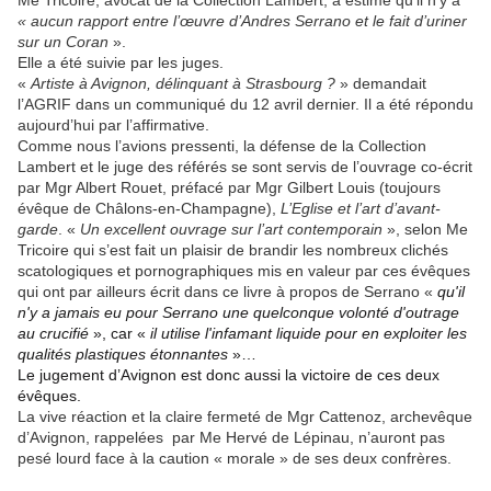
Me Tricoire, avocat de la Collection Lambert, a estimé qu’il n’y a
« aucun rapport entre l’œuvre d’Andres Serrano et le fait d’uriner
sur un Coran
».
Elle a été suivie par les juges.
«
Artiste à Avignon, délinquant à Strasbourg ?
» demandait
l’AGRIF dans un communiqué du 12 avril dernier. Il a été répondu
aujourd’hui par l’affirmative.
Comme nous l’avions pressenti, la défense de la Collection
Lambert et le juge des référés se sont servis de l’ouvrage co-écrit
par Mgr Albert Rouet, préfacé par Mgr Gilbert Louis (toujours
évêque de Châlons-en-Champagne),
L’Eglise et l’art d’avant-
garde
. «
Un excellent ouvrage sur l’art contemporain
», selon Me
Tricoire qui s’est fait un plaisir de brandir les nombreux clichés
scatologiques et pornographiques mis en valeur par ces évêques
qui ont par ailleurs écrit dans ce livre à propos de Serrano «
qu'il
n'y a jamais eu pour Serrano une quelconque volonté d'outrage
au crucifié
», car «
il utilise l'infamant liquide pour en exploiter les
qualités plastiques étonnantes
»…
Le jugement d’Avignon est donc aussi la victoire de ces deux
évêques.
La vive réaction et la claire fermeté de Mgr Cattenoz, archevêque
d’Avignon, rappelées par Me Hervé de Lépinau, n’auront pas
pesé lourd face à la caution « morale » de ses deux confrères.