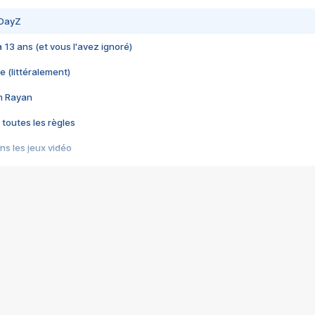
 DayZ
 a 13 ans (et vous l'avez ignoré)
e (littéralement)
im Rayan
 toutes les règles
s les jeux vidéo
us choquant de Rockstar ? - Le scandale BULLY
e plus moche de Steam
du RÊVE tourne au CAUCHEMAR
pendant 8 heures
it… à tort
umiliés par un jeu vidéo