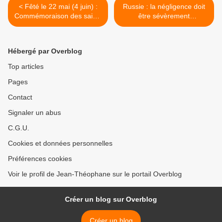
< Fêté le 22 mai (4 juin) :
Russie : la négligence doit
Commémoraison des saints
être sévèrement
pères du second Concile
sanctionnée (Medvedev) >
Oecuménique
Hébergé par Overblog
Top articles
Pages
Contact
Signaler un abus
C.G.U.
Cookies et données personnelles
Préférences cookies
Voir le profil de Jean-Théophane sur le portail Overblog
Créer un blog sur Overblog
Créer un blog