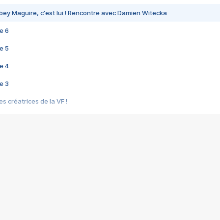
bey Maguire, c'est lui ! Rencontre avec Damien Witecka
e 6
e 5
e 4
e 3
s créatrices de la VF !
e 2
e 1
e Mektoub My Love arrive enfin ! Rencontre avec Shaïn Boumedine et Sal
i : après Toni en famille
elle réalise le bouleversant Dites lui que je l'aime
ais ! Rencontre autour de Vie privée de Rebecca Zlotowski