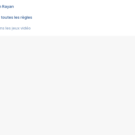
im Rayan
 toutes les règles
s les jeux vidéo
us choquant de Rockstar ? - Le scandale BULLY
e plus moche de Steam
du RÊVE tourne au CAUCHEMAR
pendant 8 heures
it… à tort
umiliés par un jeu vidéo
ire - Final Fantasy 8
ti un empire - Age of Empires
story DOFUS