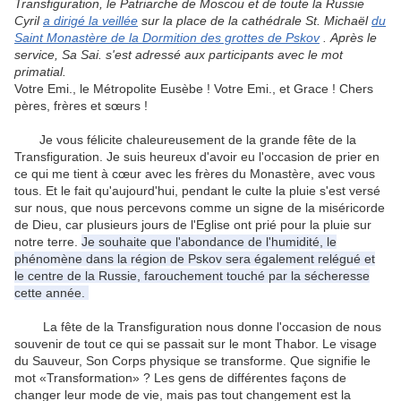
Transfiguration, le Patriarche de Moscou et de toute la Russie
Cyril
a dirigé la veillée
sur la place de la cathédrale St. Michaël
du
Saint Monastère de la Dormition des grottes de Pskov
.
Après le
service, Sa Sai. s'est adressé aux participants avec le mot
primatial.
Votre Emi., le Métropolite Eusèbe !
Votre Emi., et Grace !
Chers
pères, frères et sœurs !
Je vous félicite chaleureusement de la grande fête de la
Transfiguration.
Je suis heureux d'avoir eu l'occasion de prier en
ce qui me tient à cœur avec les frères du Monastère, avec vous
tous.
Et le fait qu'aujourd'hui, pendant le culte la pluie s'est versé
sur nous, que nous percevons comme un signe de la miséricorde
de Dieu, car plusieurs jours de l'Eglise ont prié pour la pluie sur
notre terre.
Je souhaite que l'abondance de l'humidité, le
phénomène dans la région de Pskov sera également relégué et
le centre de la Russie, farouchement touché par la sécheresse
cette année.
La fête de la Transfiguration nous donne l'occasion de nous
souvenir de tout ce qui se passait sur le mont Thabor.
Le visage
du Sauveur, Son Corps physique se transforme.
Que signifie le
mot «Transformation» ?
Les gens de différentes façons de
changer leur mode de vie, mais pas tout changement est la