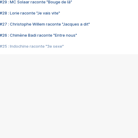
#29 : MC Solaar raconte "Bouge de là"
28 : Lorie raconte "Je vais vite"
#27 : Christophe Willem raconte "Jacques a dit"
#26 : Chimène Badi raconte "Entre nous"
#25 : Indochine raconte "3e sexe"
#24 : Zaho raconte "C'est chelou"
#23 : Patrick Bruel raconte "Au café des délices"
#22 : Kyo raconte "Le chemin"
#21 : Nolwenn Leroy raconte "Cassé"
#20 : Patrick Hernandez raconte "Born to be alive"
#19 : Lorie raconte "Près de moi"
#18 : Michael Jones raconte "A nos actes manqués" (avec Jean-Jacque
#17 : Khaled raconte "Aïcha"