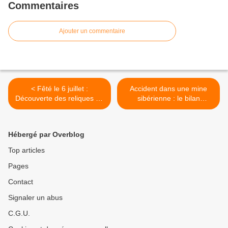
Commentaires
Ajouter un commentaire
< Fêté le 6 juillet :
Accident dans une mine
Découverte des reliques de
sibérienne : le bilan
la Sainte Princesse Juliana
s'alourdit à 32 victimes >
Ochanskaya
Hébergé par Overblog
Top articles
Pages
Contact
Signaler un abus
C.G.U.