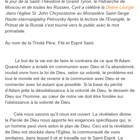
le jour de la Saint-Théodore le Grand Tyron, le Patriarche de
Moscou et de toutes les Russies, Cyril a célébré la
Divine Liturgie
.dans l'église St. John Chrysostome au Monastère Saint-Serge
Haute-stavropigialny Petrovsky Après la lecture de l'Evangile, le
Primat de la Russie s'est tourné vers le public avec le mot
primatiale.
Au nom de la Trinité Père, Fils et Esprit Saint.
Le but de la vie est de faire le contraire de ce que fit Adam.
Quand Adam a éclaté en communion avec Dieu et l'a abandonné,
voulait vivre hors la loi de Dieu, selon sa volonté, le problème est
tout le monde est de revenir à la communion avec Dieu et se
connecter avec lui autant que possible.
Si la base du péché
d'Adam jette la désobéissance à la volonté de Dieu, le dessein de
Dieu sur l'homme, au cœur de notre vie doit être fondée sur
l'obéissance à la volonté de Dieu.
Cela nous savons qu'il nous est ouvert.
La révélation divine,
la Parole de Dieu nous apporte les exigences spécifiques qui, si
un homme peut vivre selon le plan de Dieu.
Ceci est la révélation
de Dieu est stockée dans l'Eglise, la communauté de vues
similaires, dans lequel il vit et travaille sur le Saint-Esprit.
La