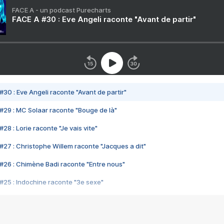
FACE A - un podcast Purecharts
FACE A #30 : Eve Angeli raconte "Avant de partir"
#30 : Eve Angeli raconte "Avant de partir"
#29 : MC Solaar raconte "Bouge de là"
28 : Lorie raconte "Je vais vite"
#27 : Christophe Willem raconte "Jacques a dit"
#26 : Chimène Badi raconte "Entre nous"
#25 : Indochine raconte "3e sexe"
#24 : Zaho raconte "C'est chelou"
#23 : Patrick Bruel raconte "Au café des délices"