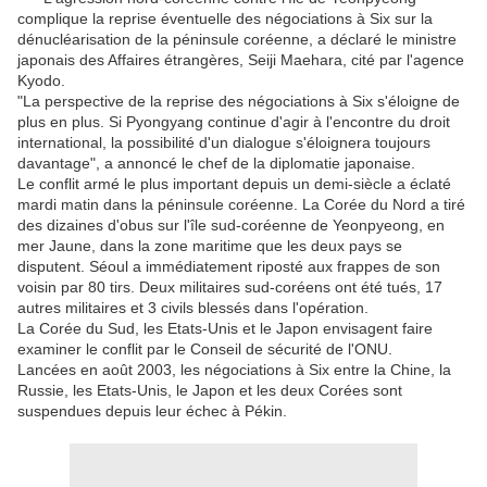
complique la reprise éventuelle des négociations à Six sur la
dénucléarisation de la péninsule coréenne, a déclaré le ministre
japonais des Affaires étrangères, Seiji Maehara, cité par l'agence
Kyodo.
"La perspective de la reprise des négociations à Six s'éloigne de
plus en plus. Si Pyongyang continue d'agir à l'encontre du droit
international, la possibilité d'un dialogue s'éloignera toujours
davantage", a annoncé le chef de la diplomatie japonaise.
Le conflit armé le plus important depuis un demi-siècle a éclaté
mardi matin dans la péninsule coréenne. La Corée du Nord a tiré
des dizaines d'obus sur l'île sud-coréenne de Yeonpyeong, en
mer Jaune, dans la zone maritime que les deux pays se
disputent. Séoul a immédiatement riposté aux frappes de son
voisin par 80 tirs. Deux militaires sud-coréens ont été tués, 17
autres militaires et 3 civils blessés dans l'opération.
La Corée du Sud, les Etats-Unis et le Japon envisagent faire
examiner le conflit par le Conseil de sécurité de l'ONU.
Lancées en août 2003, les négociations à Six entre la Chine, la
Russie, les Etats-Unis, le Japon et les deux Corées sont
suspendues depuis leur échec à Pékin.