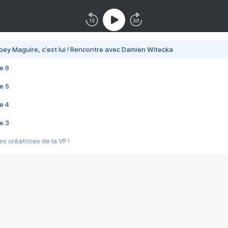
bey Maguire, c'est lui ! Rencontre avec Damien Witecka
e 6
e 5
e 4
e 3
s créatrices de la VF !
e 2
e 1
e Mektoub My Love arrive enfin ! Rencontre avec Shaïn Boumedine et Sal
i : après Toni en famille